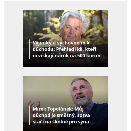
Výjimky u výchovného k
důchodu: Přehled lidí, kteří
nezískají nárok na 500 korun
za děti
Mirek Topolánek: Můj
důchod je směšný, sotva
stačí na školné pro syna