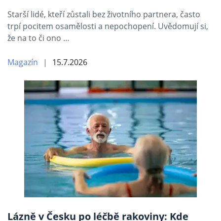
Starší lidé, kteří zůstali bez životního partnera, často
trpí pocitem osamělosti a nepochopení. Uvědomují si,
že na to či ono …
Magazín
15.7.2026
Lázně v Česku po léčbě rakoviny: Kde