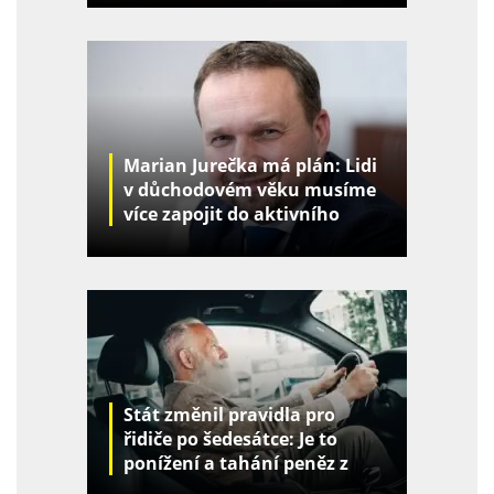
Marian Jurečka má plán: Lidi
v důchodovém věku musíme
více zapojit do aktivního
života
Stát změnil pravidla pro
řidiče po šedesátce: Je to
ponížení a tahání peněz z
kapes