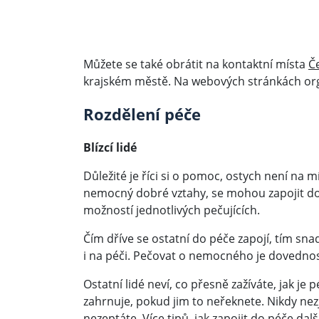
Můžete se také obrátit na kontaktní místa
Č
krajském městě. Na webových stránkách org
Rozdělení péče
Blízcí lidé
Důležité je říci si o pomoc, ostych není na m
nemocný dobré vztahy, se mohou zapojit do p
možností jednotlivých pečujících.
Čím dříve se ostatní do péče zapojí, tím sna
i na péči. Pečovat o nemocného je dovednost
Ostatní lidé neví, co přesně zažíváte, jak 
zahrnuje, pokud jim to neřeknete. Nikdy nez
nezeptáte. Více tipů, jak zapojit do péče dalš