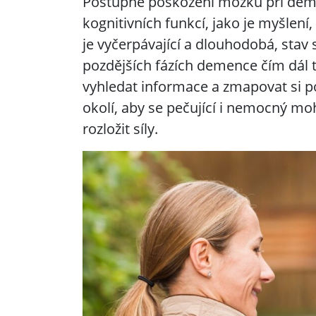
Postupné poškození mozku při deme
kognitivních funkcí, jako je myšle
je vyčerpávající a dlouhodobá, sta
pozdějších fázích demence čím dál tí
vyhledat informace a zmapovat si 
okolí, aby se pečující i nemocný moh
rozložit síly.