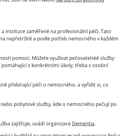
a instituce zaměřené na profesionální péči. Tato
ána nepřetržitě a podle potřeb nemocného v každém
ností pomoci. Můžete využívat pečovatelské služby
pomáhající s konkrétními úkoly, třeba s osobní
ě přebírající péči o nemocného, a vyřídit si, co
 nebo pobytové služby, kde o nemocného pečují po
žba zajišťuje, uvádí organizace
Dementia
.
 místa bydliště na
interaktivní mapě
organizace Pečuj