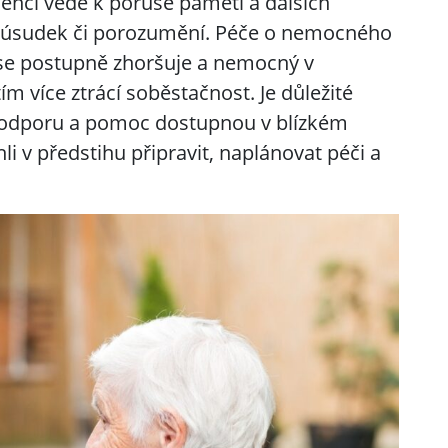
nci vede k poruše paměti a dalších
ní, úsudek či porozumění. Péče o nemocného
v se postupně zhoršuje a nemocný v
m více ztrácí soběstačnost. Je důležité
podporu a pomoc dostupnou v blízkém
li v předstihu připravit, naplánovat péči a