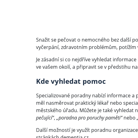
Snažit se pečovat o nemocného bez další p
vyčerpání, zdravotním problémům, potížím v p
Je zásadní si co nejdříve vyhledat informa
ve vašem okolí, a připravit se v předstihu na
Kde vyhledat pomoc
Specializované poradny nabízí informace 
měl nasměrovat praktický lékař nebo speciali
městského úřadu. Můžete je také vyhledat n
pečující“
,
„poradna pro poruchy paměti“
nebo
Další možností je využít poradnu organizac
stránkách
dementia.cz
.