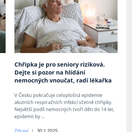
Chřipka je pro seniory riziková.
Dejte si pozor na hlídání
nemocných vnoučat, radí lékařka
V Česku pokračuje celoplošná epidemie
akutních respiračních infekcí včetně chřipky.
Největší podíl nemocných tvoří děti do 14 let,
epidemii by …
Zdraví
30.1.2025