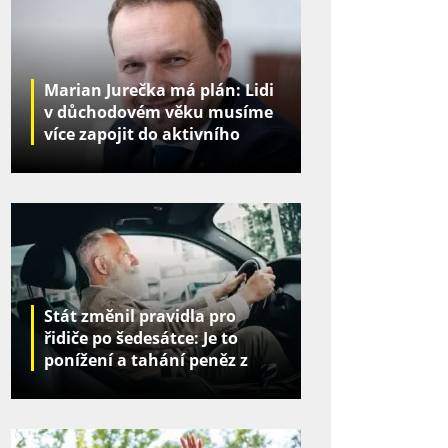
Marian Jurečka má plán: Lidi
v důchodovém věku musíme
více zapojit do aktivního
života
Stát změnil pravidla pro
řidiče po šedesátce: Je to
ponížení a tahání peněz z
kapes