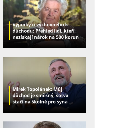
Výjimky u výchovného k
důchodu: Přehled lidí, kteří
nezískají nárok na 500 korun
za děti
Mirek Topolánek: Můj
důchod je směšný, sotva
stačí na školné pro syna