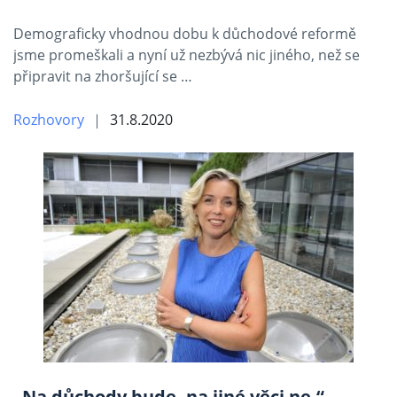
Demograficky vhodnou dobu k důchodové reformě
jsme promeškali a nyní už nezbývá nic jiného, než se
připravit na zhoršující se …
Rozhovory
31.8.2020
„Na důchody bude, na jiné věci ne.“