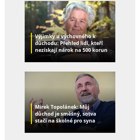
Výjimky u výchovného k
důchodu: Přehled lidí, kteří
nezískají nárok na 500 korun
za děti
Mirek Topolánek: Můj
důchod je směšný, sotva
stačí na školné pro syna