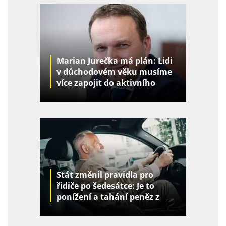
Marian Jurečka má plán: Lidi
v důchodovém věku musíme
více zapojit do aktivního
života
Stát změnil pravidla pro
řidiče po šedesátce: Je to
ponížení a tahání peněz z
kapes