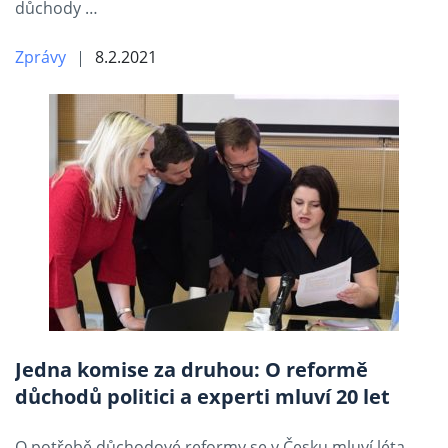
důchody …
Zprávy
8.2.2021
Jedna komise za druhou: O reformě
důchodů politici a experti mluví 20 let
O potřebě důchodové reformy se v Česku mluví léta.