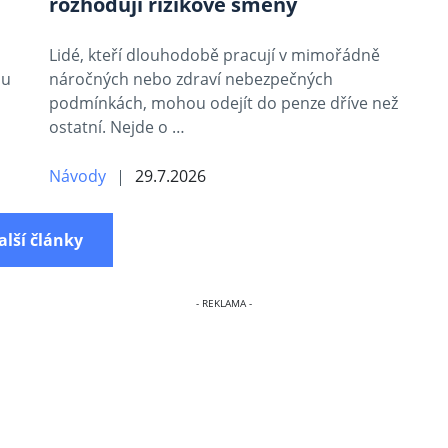
rozhodují rizikové směny
Lidé, kteří dlouhodobě pracují v mimořádně
mu
náročných nebo zdraví nebezpečných
podmínkách, mohou odejít do penze dříve než
ostatní. Nejde o …
Návody
29.7.2026
alší články