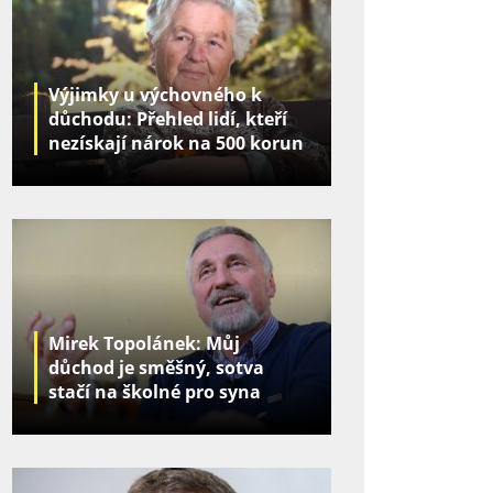
Výjimky u výchovného k
důchodu: Přehled lidí, kteří
nezískají nárok na 500 korun
za děti
Mirek Topolánek: Můj
důchod je směšný, sotva
stačí na školné pro syna