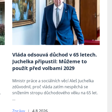
Vláda odsouvá důchod v 65 letech.
Juchelka připustil: Můžeme to
použít před volbami 2029
Ministr práce a sociálních věcí Aleš Juchelka
zdůvodnil, proč vláda zatím nespěchá se
…
snížením stropu důchodového věku na 65 let.
…
Zprávy
4.8.2026