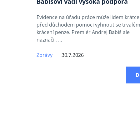
Babišovi vadí vysoká podpora
Evidence na úřadu práce může lidem krátce
před důchodem pomoci vyhnout se trvalé
krácení penze. Premiér Andrej Babiš ale
naznačil, …
Zprávy
30.7.2026
D