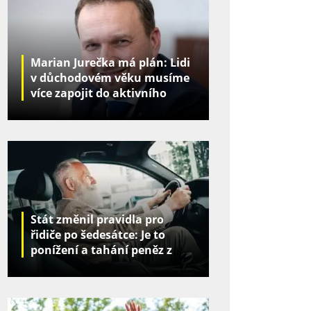
Marian Jurečka má plán: Lidi
v důchodovém věku musíme
více zapojit do aktivního
života
Stát změnil pravidla pro
řidiče po šedesátce: Je to
ponížení a tahání peněz z
kapes