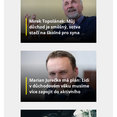
Mirek Topolánek: Můj
důchod je směšný, sotva
stačí na školné pro syna
Marian Jurečka má plán: Lidi
v důchodovém věku musíme
více zapojit do aktivního
života