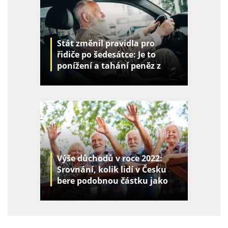
Stát změnil pravidla pro
řidiče po šedesátce: Je to
ponížení a tahání peněz z
kapes
Výše důchodů v roce 2022:
Srovnání, kolik lidí v Česku
bere podobnou částku jako
vy