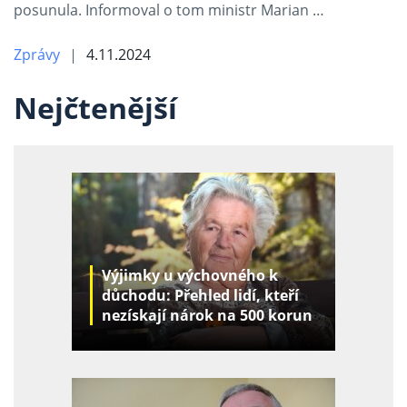
posunula. Informoval o tom ministr Marian …
Zprávy
4.11.2024
Nejčtenější
Výjimky u výchovného k
důchodu: Přehled lidí, kteří
nezískají nárok na 500 korun
za děti