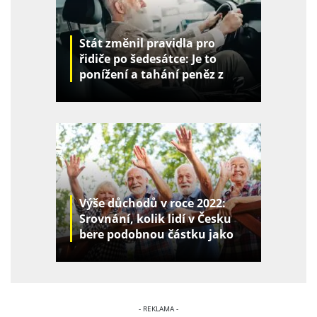
Stát změnil pravidla pro
řidiče po šedesátce: Je to
ponížení a tahání peněz z
kapes
Výše důchodů v roce 2022:
Srovnání, kolik lidí v Česku
bere podobnou částku jako
vy