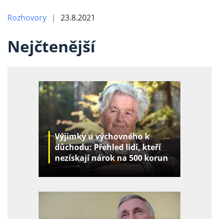
Rozhovory
23.8.2021
Nejčtenější
Výjimky u výchovného k
důchodu: Přehled lidí, kteří
nezískají nárok na 500 korun
za děti