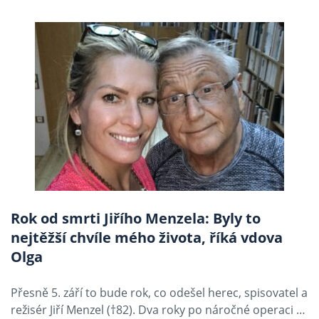
Rok od smrti Jiřího Menzela: Byly to
nejtěžší chvíle mého života, říká vdova
Olga
Přesně 5. září to bude rok, co odešel herec, spisovatel a
režisér Jiří Menzel (†82). Dva roky po náročné operaci …