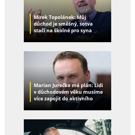
Mirek Topolánek: Můj
důchod je směšný, sotva
stačí na školné pro syna
Marian Jurečka má plán: Lidi
v důchodovém věku musíme
více zapojit do aktivního
života