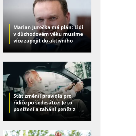
Marian Jurečka má plán: Lidi
v důchodovém věku musíme
více zapojit do aktivního
života
Stát změnil pravidla pro
řidiče po šedesátce: Je to
ponížení a tahání peněz z
kapes