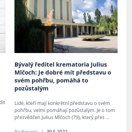
Bývalý ředitel krematoria Julius
Mlčoch: Je dobré mít představu o
svém pohřbu, pomáhá to
pozůstalým
dit
Lidé, kteří mají konkrétní představu o svém
pohřbu, velmi pomáhají pozůstalým. Je o tom
přesvědčen Julius Mlčoch (79), který přes …
Rozhovory
30.5.2022