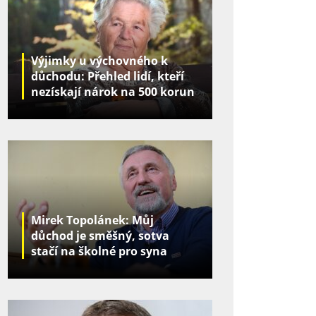
Výjimky u výchovného k
důchodu: Přehled lidí, kteří
nezískají nárok na 500 korun
za děti
Mirek Topolánek: Můj
důchod je směšný, sotva
stačí na školné pro syna