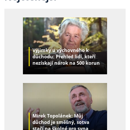
Výjimky u výchovného k
důchodu: Přehled lidí, kteří
nezískají nárok na 500 korun
za děti
Mirek Topolánek: Můj
důchod je směšný, sotva
stačí na školné pro syna