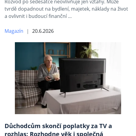
Rozvod po šedesátce neovlivňuje jen vztahy. Může
tvrdě dopadnout na bydlení, majetek, náklady na život
a ovlivnit i budoucí finanční …
Magazín
20.6.2026
Důchodcům skončí poplatky za TV a
rozhlas: Rozhodne věk i společná