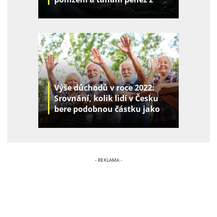
kapes
Výše důchodů v roce 2022:
Srovnání, kolik lidí v Česku
bere podobnou částku jako
vy