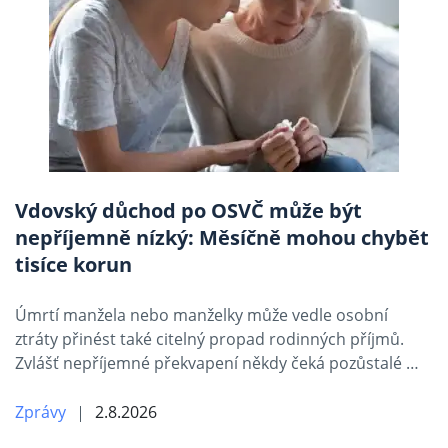
Vdovský důchod po OSVČ může být
nepříjemně nízký: Měsíčně mohou chybět
tisíce korun
Úmrtí manžela nebo manželky může vedle osobní
ztráty přinést také citelný propad rodinných příjmů.
Zvlášť nepříjemné překvapení někdy čeká pozůstalé …
Zprávy
2.8.2026