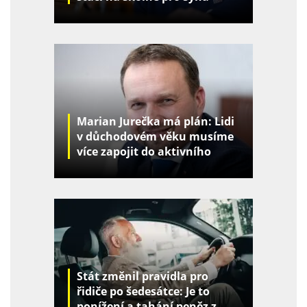
Marian Jurečka má plán: Lidi
v důchodovém věku musíme
více zapojit do aktivního
života
Stát změnil pravidla pro
řidiče po šedesátce: Je to
ponížení a tahání peněz z