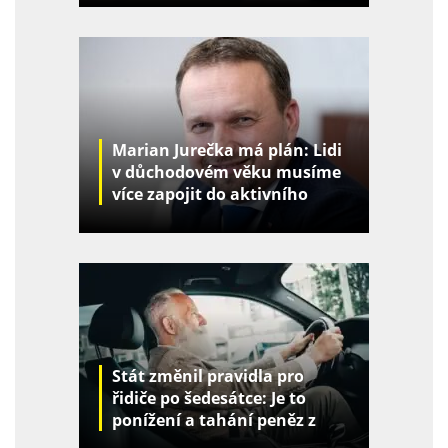
Marian Jurečka má plán: Lidi
v důchodovém věku musíme
více zapojit do aktivního
života
Stát změnil pravidla pro
řidiče po šedesátce: Je to
ponížení a tahání peněz z
kapes