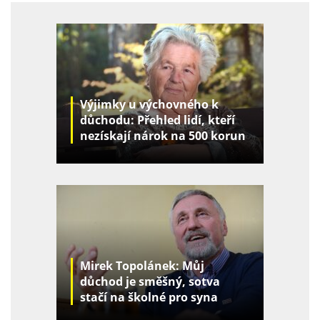
Výjimky u výchovného k
důchodu: Přehled lidí, kteří
nezískají nárok na 500 korun
za děti
Mirek Topolánek: Můj
důchod je směšný, sotva
stačí na školné pro syna