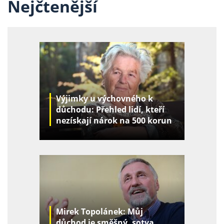
Nejčtenější
Výjimky u výchovného k
důchodu: Přehled lidí, kteří
nezískají nárok na 500 korun
za děti
Mirek Topolánek: Můj
důchod je směšný, sotva