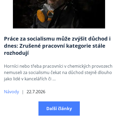
Práce za socialismu může zvýšit důchod i
dnes: Zrušené pracovní kategorie stále
rozhodují
Horníci nebo třeba pracovníci v chemických provozech
nemuseli za socialismu čekat na důchod stejně dlouho
jako lidé v kancelářích či …
Návody
22.7.2026
Další články