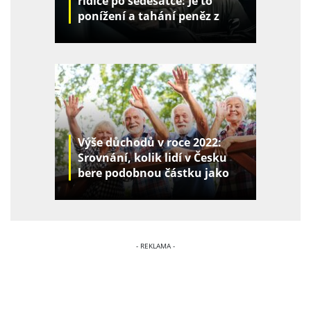
řidiče po šedesátce: Je to
ponížení a tahání peněz z
kapes
Výše důchodů v roce 2022:
Srovnání, kolik lidí v Česku
bere podobnou částku jako
vy