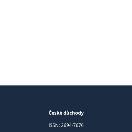
České důchody
ISSN: 2694-7676