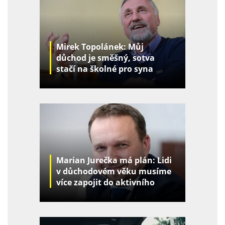
Mirek Topolánek: Můj
důchod je směšný, sotva
stačí na školné pro syna
Marian Jurečka má plán: Lidi
v důchodovém věku musíme
více zapojit do aktivního
života