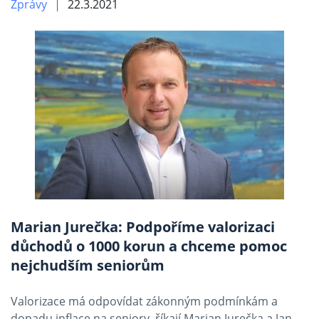
Zprávy
22.3.2021
Marian Jurečka: Podpoříme valorizaci
důchodů o 1000 korun a chceme pomoc
nejchudším seniorům
Valorizace má odpovídat zákonným podmínkám a
dopadu inflace na seniory, říkají Marian Jurečka a Jan