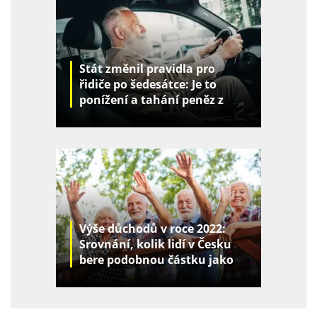
Stát změnil pravidla pro
řidiče po šedesátce: Je to
ponížení a tahání peněz z
kapes
Výše důchodů v roce 2022:
Srovnání, kolik lidí v Česku
bere podobnou částku jako
vy