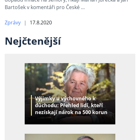
Bartošek v komentáři pro České …
Zprávy
17.8.2020
Nejčtenější
Výjimky u výchovného k
důchodu: Přehled lidí, kteří
nezískají nárok na 500 korun
za děti