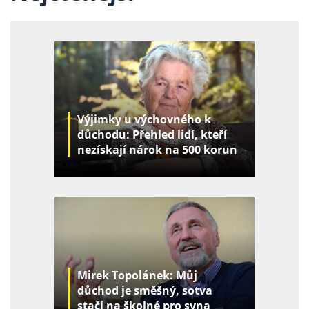
Výjimky u výchovného k
důchodu: Přehled lidí, kteří
nezískají nárok na 500 korun
za děti
Mirek Topolánek: Můj
důchod je směšný, sotva
stačí na školné pro syna