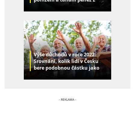
kapes
Výše důchodů v roce 2022:
Srovnání, kolik lidí v Česku
bere podobnou částku jako
vy