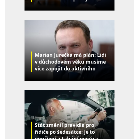
Marian Jurečka má plán: Lidi
v důchodovém věku musíme
více zapojit do aktivního
života
Stát změnil pravidla pro
řidiče po šedesátce: Je to
ponížení a tahání peněz z