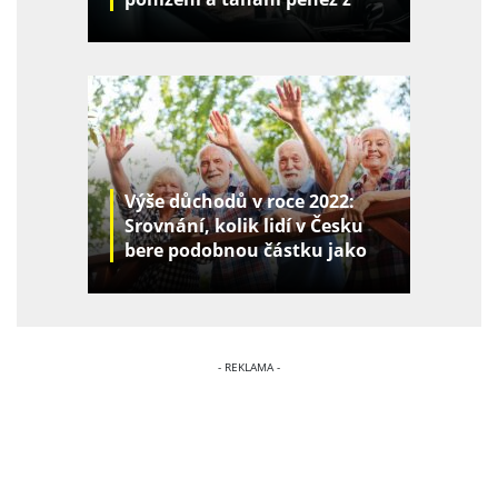
kapes
Výše důchodů v roce 2022:
Srovnání, kolik lidí v Česku
bere podobnou částku jako
vy