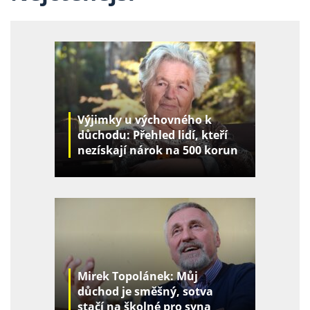
Výjimky u výchovného k
důchodu: Přehled lidí, kteří
nezískají nárok na 500 korun
za děti
Mirek Topolánek: Můj
důchod je směšný, sotva
stačí na školné pro syna