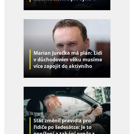
Marian Jurečka má plán: Lidi
v důchodovém věku musíme
více zapojit do aktivního
života
Stát změnil pravidla pro
řidiče po šedesátce: Je to
ponížení a tahání peněz z