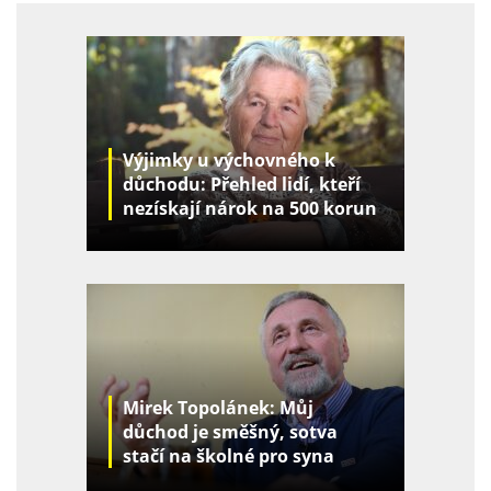
Výjimky u výchovného k
důchodu: Přehled lidí, kteří
nezískají nárok na 500 korun
za děti
Mirek Topolánek: Můj
důchod je směšný, sotva
stačí na školné pro syna