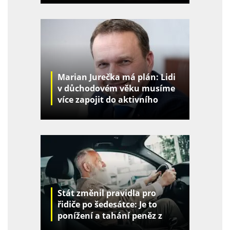
Marian Jurečka má plán: Lidi
v důchodovém věku musíme
více zapojit do aktivního
života
Stát změnil pravidla pro
řidiče po šedesátce: Je to
ponížení a tahání peněz z
kapes