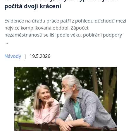
počítá dvojí krácení
Evidence na úřadu práce patří z pohledu důchodů mezi
nejvíce komplikovaná období. Zápočet
nezaměstnanosti se liší podle věku, pobírání podpory
…
Návody
19.5.2026