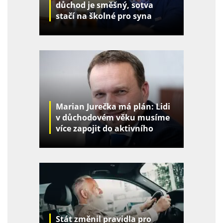
důchod je směšný, sotva
stačí na školné pro syna
Marian Jurečka má plán: Lidi
v důchodovém věku musíme
více zapojit do aktivního
života
Stát změnil pravidla pro