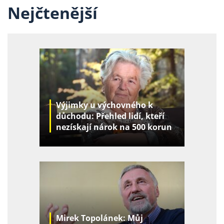
Nejčtenější
Výjimky u výchovného k
důchodu: Přehled lidí, kteří
nezískají nárok na 500 korun
za děti
Mirek Topolánek: Můj