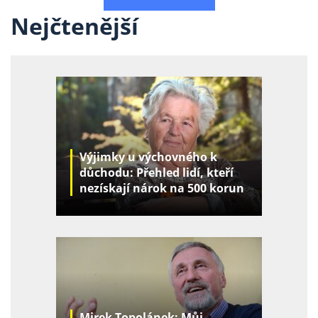
Nejčtenější
Výjimky u výchovného k
důchodu: Přehled lidí, kteří
nezískají nárok na 500 korun
za děti
Mirek Topolánek: Můj