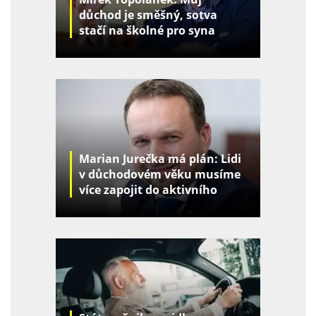
důchod je směšný, sotva
stačí na školné pro syna
Marian Jurečka má plán: Lidi
v důchodovém věku musíme
více zapojit do aktivního
života