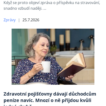
Když se proto objeví zpráva o příspěvku na stravování,
snadno vzbudí naději. …
Zprávy
25.7.2026
Zdravotní pojišťovny dávají důchodcům
peníze navíc. Mnozí o ně přijdou kvůli