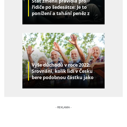
Stát změnil pravidla pro
řidiče po šedesátce: Je to
ponížení a tahání peněz z
kapes
Výše důchodů v roce 2022:
Srovnání, kolik lidí v Česku
bere podobnou částku jako
vy