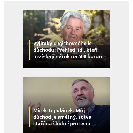
Výjimky u výchovného k
důchodu: Přehled lidí, kteří
nezískají nárok na 500 korun
za děti
Mirek Topolánek: Můj
důchod je směšný, sotva
stačí na školné pro syna