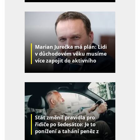
Marian Jurečka má plán: Lidi
v důchodovém věku musíme
více zapojit do aktivního
života
Stát změnil pravidla pro
řidiče po šedesátce: Je to
ponížení a tahání peněz z
kapes