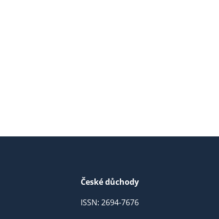
České důchody
ISSN: 2694-7676