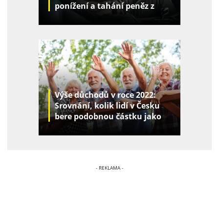
ponížení a tahání peněz z
kapes
Výše důchodů v roce 2022:
Srovnání, kolik lidí v Česku
bere podobnou částku jako
vy