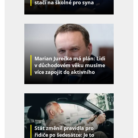
stačí na školné pro syna
Marian Jurečka má plán: Lidi
v důchodovém věku musíme
více zapojit do aktivního
života
Stát změnil pravidla pro
řidiče po šedesátce: Je to