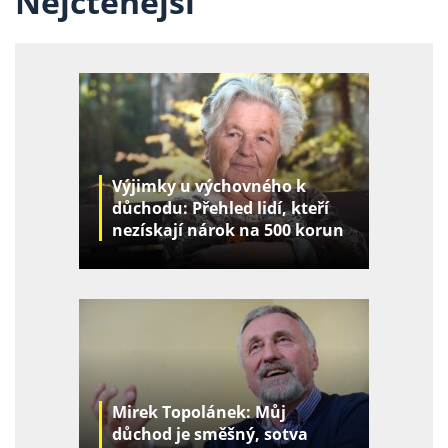
Nejčtenější
Výjimky u výchovného k
důchodu: Přehled lidí, kteří
nezískají nárok na 500 korun
za děti
Mirek Topolánek: Můj
důchod je směšný, sotva