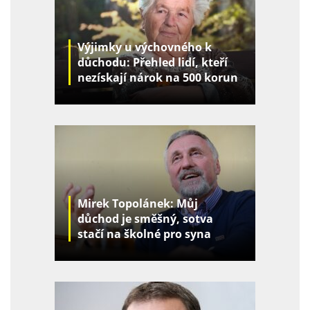
Výjimky u výchovného k
důchodu: Přehled lidí, kteří
nezískají nárok na 500 korun
za děti
Mirek Topolánek: Můj
důchod je směšný, sotva
stačí na školné pro syna