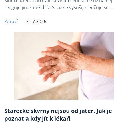
Slunce k létu patří, ale kůže po šedesátce už na něj
reaguje jinak než dřív. Snáz se vysuší, ztenčuje se …
Zdraví
21.7.2026
Stařecké skvrny nejsou od jater. Jak je
poznat a kdy jít k lékaři