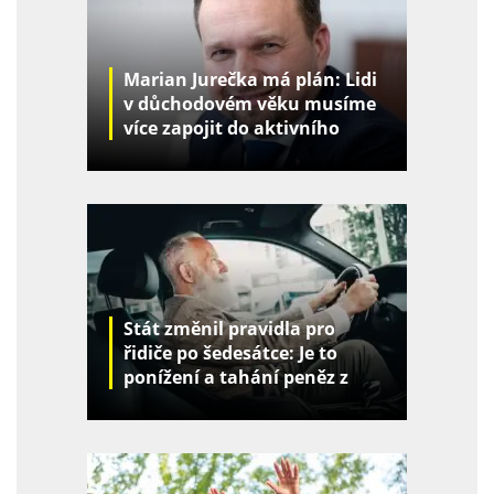
Marian Jurečka má plán: Lidi
v důchodovém věku musíme
více zapojit do aktivního
života
Stát změnil pravidla pro
řidiče po šedesátce: Je to
ponížení a tahání peněz z
kapes