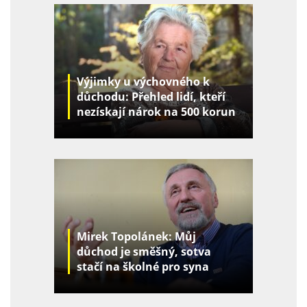
Výjimky u výchovného k
důchodu: Přehled lidí, kteří
nezískají nárok na 500 korun
za děti
Mirek Topolánek: Můj
důchod je směšný, sotva
stačí na školné pro syna