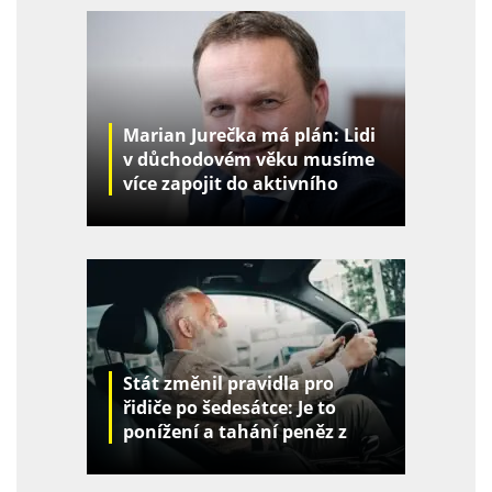
Marian Jurečka má plán: Lidi
v důchodovém věku musíme
více zapojit do aktivního
života
Stát změnil pravidla pro
řidiče po šedesátce: Je to
ponížení a tahání peněz z
kapes