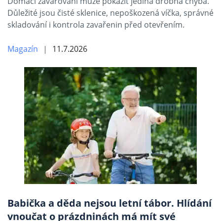
Domácí zavařování může pokazit jediná drobná chyba.
Důležité jsou čisté sklenice, nepoškozená víčka, správné
skladování i kontrola zavařenin před otevřením.
Magazín
11.7.2026
Babička a děda nejsou letní tábor. Hlídání
vnoučat o prázdninách má mít své