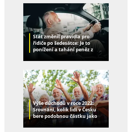
Stát změnil pravidla pro
řidiče po šedesátce: Je to
ponížení a tahání peněz z
kapes
Výše důchodů v roce 2022:
Srovnání, kolik lidí v Česku
bere podobnou částku jako
vy