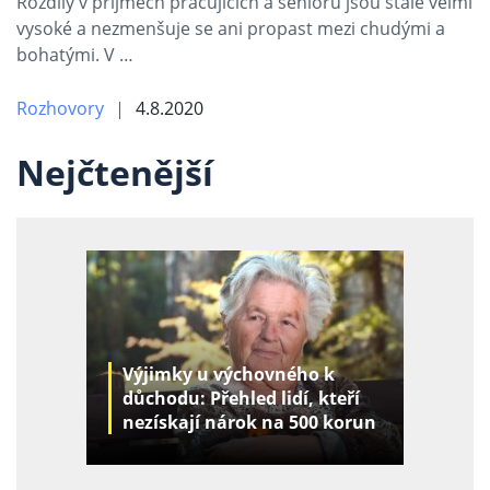
Rozdíly v příjmech pracujících a seniorů jsou stále velmi
vysoké a nezmenšuje se ani propast mezi chudými a
bohatými. V …
Rozhovory
4.8.2020
Nejčtenější
Výjimky u výchovného k
důchodu: Přehled lidí, kteří
nezískají nárok na 500 korun
za děti