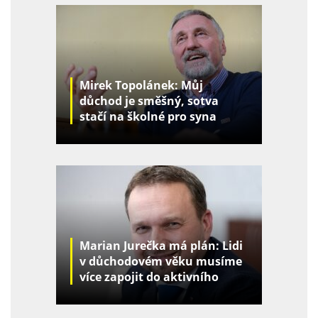
Mirek Topolánek: Můj
důchod je směšný, sotva
stačí na školné pro syna
Marian Jurečka má plán: Lidi
v důchodovém věku musíme
více zapojit do aktivního
života