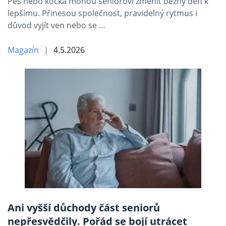
Pes nebo kočka mohou seniorovi změnit běžný den k
lepšímu. Přinesou společnost, pravidelný rytmus i
důvod vyjít ven nebo se …
Magazín
4.5.2026
Ani vyšší důchody část seniorů
nepřesvědčily. Pořád se bojí utrácet