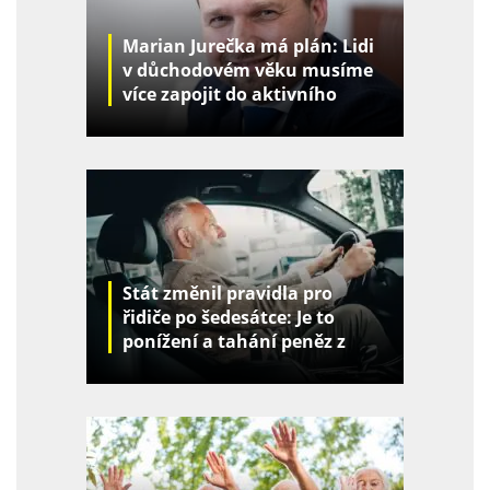
Marian Jurečka má plán: Lidi
v důchodovém věku musíme
více zapojit do aktivního
života
Stát změnil pravidla pro
řidiče po šedesátce: Je to
ponížení a tahání peněz z
kapes