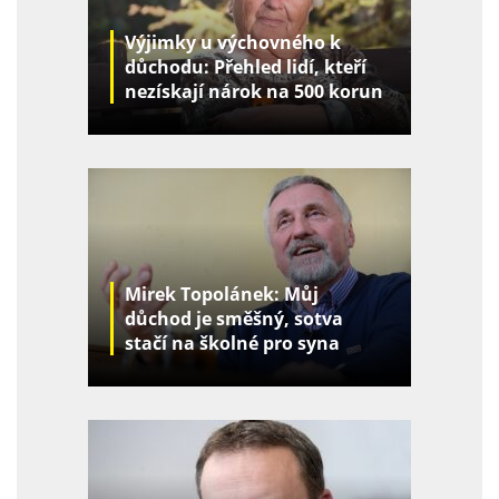
Výjimky u výchovného k
důchodu: Přehled lidí, kteří
nezískají nárok na 500 korun
za děti
Mirek Topolánek: Můj
důchod je směšný, sotva
stačí na školné pro syna