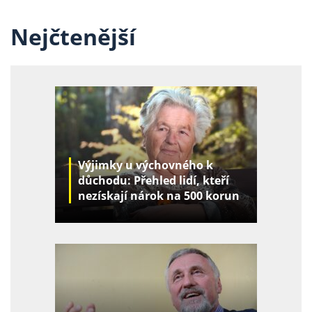
Nejčtenější
Výjimky u výchovného k
důchodu: Přehled lidí, kteří
nezískají nárok na 500 korun
za děti