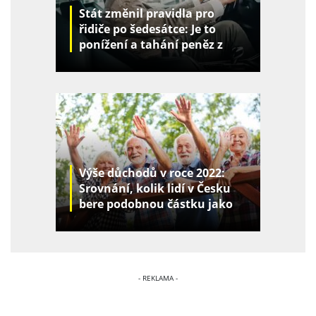
Stát změnil pravidla pro
řidiče po šedesátce: Je to
ponížení a tahání peněz z
kapes
Výše důchodů v roce 2022:
Srovnání, kolik lidí v Česku
bere podobnou částku jako
vy