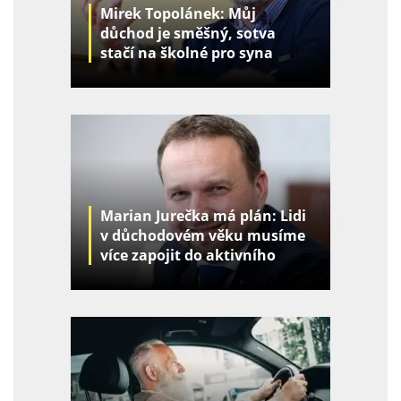
Mirek Topolánek: Můj
důchod je směšný, sotva
stačí na školné pro syna
Marian Jurečka má plán: Lidi
v důchodovém věku musíme
více zapojit do aktivního
života