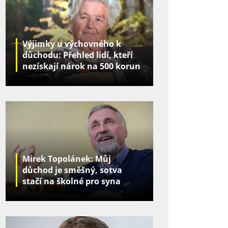
Výjimky u výchovného k
důchodu: Přehled lidí, kteří
nezískají nárok na 500 korun
za děti
Mirek Topolánek: Můj
důchod je směšný, sotva
stačí na školné pro syna