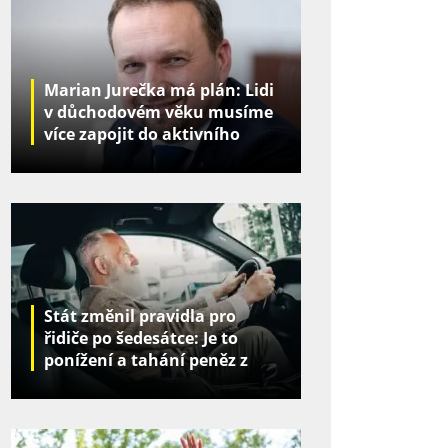
Marian Jurečka má plán: Lidi
v důchodovém věku musíme
více zapojit do aktivního
života
Stát změnil pravidla pro
řidiče po šedesátce: Je to
ponížení a tahání peněz z
kapes