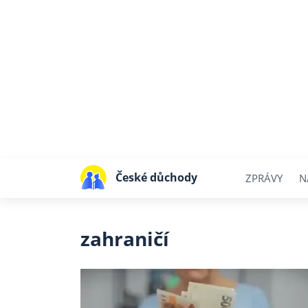
České důchody
ZPRÁVY
N
zahraničí