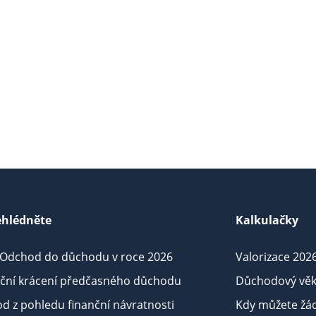
hlédněte
Kalkulačky
 Odchod do důchodu v roce 2026
Valorizace 202
iční krácení předčasného důchodu
Důchodový věk
d z pohledu finanční návratnosti
Kdy můžete žá