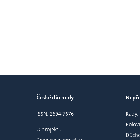
České důchody
Nepře
ISSN: 2694-7676
Rady:
Polov
O projektu
Důcho