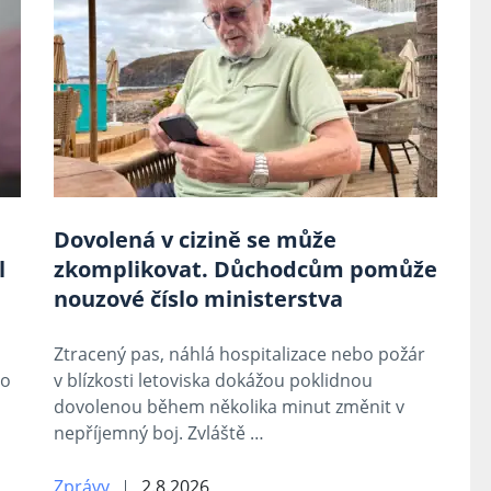
Dovolená v cizině se může
l
zkomplikovat. Důchodcům pomůže
nouzové číslo ministerstva
Ztracený pas, náhlá hospitalizace nebo požár
lo
v blízkosti letoviska dokážou poklidnou
dovolenou během několika minut změnit v
nepříjemný boj. Zvláště …
Zprávy
2.8.2026