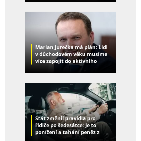
Marian Jurečka má plán: Lidi
v důchodovém věku musíme
více zapojit do aktivního
života
Stát změnil pravidla pro
řidiče po šedesátce: Je to
ponížení a tahání peněz z
kapes