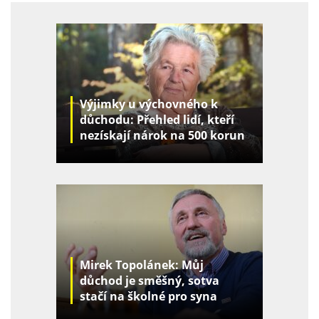
Výjimky u výchovného k
důchodu: Přehled lidí, kteří
nezískají nárok na 500 korun
za děti
Mirek Topolánek: Můj
důchod je směšný, sotva
stačí na školné pro syna