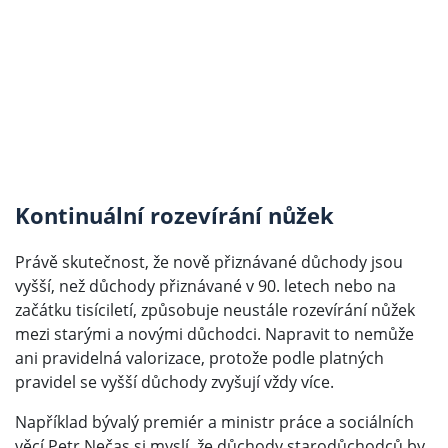
Kontinuální rozevírání nůžek
Právě skutečnost, že nově přiznávané důchody jsou
vyšší, než důchody přiznávané v 90. letech nebo na
začátku tisíciletí, způsobuje neustále rozevírání nůžek
mezi starými a novými důchodci. Napravit to nemůže
ani pravidelná valorizace, protože podle platných
pravidel se vyšší důchody zvyšují vždy více.
Například bývalý premiér a ministr práce a sociálních
věcí Petr Nečas si myslí, že důchody starodůchodců by