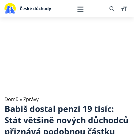
České důchody
Domů
»
Zprávy
Babiš dostal penzi 19 tisíc:
Stát většině nových důchodců
přiznává podobnou částku