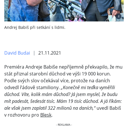
i
Andrej Babiš při setkání s lidmi.
David Budai
21.11.2021
Premiéra Andreje Babiše nepříjemně překvapilo, že mu
stát přiznal starobní důchod ve výši 19 000 korun.
Podle svých slov očekával více, protože na daních
odvedl řádově stamiliony.
„Konečně mi teďka vyměřili
důchod. Víte, kolik mám důchod? Já jsem myslel, že budu
mít padesát, šedesát tisíc. Mám 19 tisíc důchod. A já říkám:
ale však jsem zaplatil 322 milionů na daních,“
uvedl Babiš
v rozhovoru pro
Blesk
.