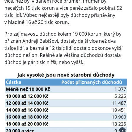
více, než byl v daném roce průměr. Průměr byl
necelých 15 tisíc korun a více peněz začalo pobírat 52
tisíc lidí. Vůbec nejčastěji byly důchody přiznávány
v hladině 16 až 20 tisíc korun.
Pro zajímavost, důchod kolem 19 000 korun, který byl
přiznán Andreji Babišovi, dostaly další více než dva
tisíce lidí, a bezmála 12 tisíc lidí dostalo dokonce vyšší
důchod než on. Reálně ale většina důchodců dostala
důchod je pár tisíc nižší, nebo vyšší.
i