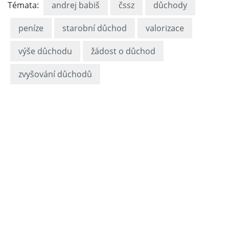
Témata:
andrej babiš
čssz
důchody
peníze
starobní důchod
valorizace
výše důchodu
žádost o důchod
zvyšování důchodů