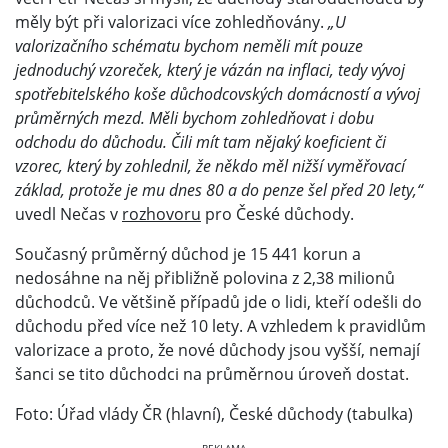
měly být při valorizaci více zohledňovány.
„U
valorizačního schématu bychom neměli mít pouze
jednoduchý vzoreček, který je vázán na inflaci, tedy vývoj
spotřebitelského koše důchodcovských domácností a vývoj
průměrných mezd. Měli bychom zohledňovat i dobu
odchodu do důchodu. Čili mít tam nějaký koeficient či
vzorec, který by zohlednil, že někdo měl nižší vyměřovací
základ, protože je mu dnes 80 a do penze šel před 20 lety,“
uvedl Nečas v
rozhovoru
pro České důchody.
Současný průměrný důchod je 15 441 korun a
nedosáhne na něj přibližně polovina z 2,38 milionů
důchodců. Ve většině případů jde o lidi, kteří odešli do
důchodu před více než 10 lety. A vzhledem k pravidlům
valorizace a proto, že nové důchody jsou vyšší, nemají
šanci se tito důchodci na průměrnou úroveň dostat.
Foto: Úřad vlády ČR (hlavní), České důchody (tabulka)