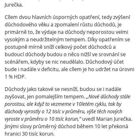
Jurečka.
Cílem dvou hlavních úsporných opatření, tedy zvýšení
důchodového věku a zpomalení růstu důchodů, je
primárně to, že výdaje na důchody neporostou velmi
vysokým a neudržitelným tempem. Díky opatřením se
postupně mírně sníží celkový počet důchodců a
budoucí důchody budou o něco nižší ve srovnání se
scénářem, kdyby se nic neudělalo. Důchodový účet
bude i nadále v deficitu, ale cílem je ho udržet na úrovni
1 % HDP.
Důchody jako takové se nesníží, budou se i nadále
zvyšovat, jen pomalejším tempem.
„Nové důchody stále
porostou, ale když to vezmeme v 10letém cyklu, tak by
důchody vyrostly o 12 tisíc v průměru, výše těch nových
vyroste v průměru o 10 tisíc korun,“
uvedl Marian Jurečka.
Jinými slovy průměrný důchod během 10 let překoná
hranici 30 tisíc korun.