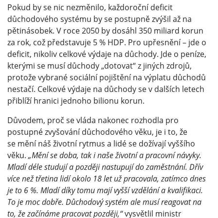
Pokud by se nic nezměnilo, každoroční deficit
důchodového systému by se postupně zvýšil až na
pětinásobek. V roce 2050 by dosáhl 350 miliard korun
za rok, což představuje 5 % HDP. Pro upřesnění – jde o
deficit, nikoliv celkové výdaje na důchody. Jde o peníze,
kterými se musí důchody „dotovat“ z jiných zdrojů,
protože vybrané sociální pojištění na výplatu důchodů
nestačí. Celkové výdaje na důchody se v dalších letech
přiblíží hranici jednoho bilionu korun.
Důvodem, proč se vláda nakonec rozhodla pro
postupné zvyšování důchodového věku, je i to, že
se mění náš životní rytmus a lidé se dožívají vyššího
věku.
„Mění se doba, tak i naše životní a pracovní návyky.
Mladí déle studují a později nastupují do zaměstnání. Dřív
více než třetina lidí okolo 18 let už pracovala, zatímco dnes
je to 6 %. Mladí díky tomu mají vyšší vzdělání a kvalifikaci.
To je moc dobře. Důchodový systém ale musí reagovat na
to, že začínáme pracovat později,“
vysvětlil ministr