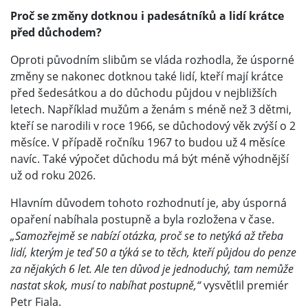
Proč se změny dotknou i padesátníků a lidí krátce
před důchodem?
Oproti původním slibům se vláda rozhodla, že úsporné
změny se nakonec dotknou také lidí, kteří mají krátce
před šedesátkou a do důchodu půjdou v nejbližších
letech. Například mužům a ženám s méně než 3 dětmi,
kteří se narodili v roce 1966, se důchodový věk zvýší o 2
měsíce. V případě ročníku 1967 to budou už 4 měsíce
navíc. Také výpočet důchodu má být méně výhodnější
už od roku 2026.
Hlavním důvodem tohoto rozhodnutí je, aby úsporná
opaření nabíhala postupně a byla rozložena v čase.
„Samozřejmě se nabízí otázka, proč se to netýká až třeba
lidí, kterým je teď 50 a týká se to těch, kteří půjdou do penze
za nějakých 6 let. Ale ten důvod je jednoduchý, tam nemůže
nastat skok, musí to nabíhat postupně,“
vysvětlil premiér
Petr Fiala.