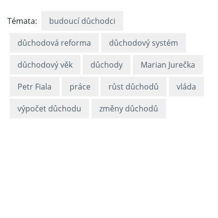
Témata:
budoucí důchodci
důchodová reforma
důchodový systém
důchodový věk
důchody
Marian Jurečka
Petr Fiala
práce
růst důchodů
vláda
výpočet důchodu
změny důchodů