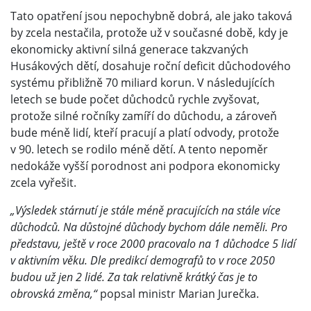
Tato opatření jsou nepochybně dobrá, ale jako taková
by zcela nestačila, protože už v současné době, kdy je
ekonomicky aktivní silná generace takzvaných
Husákových dětí, dosahuje roční deficit důchodového
systému přibližně 70 miliard korun. V následujících
letech se bude počet důchodců rychle zvyšovat,
protože silné ročníky zamíří do důchodu, a zároveň
bude méně lidí, kteří pracují a platí odvody, protože
v 90. letech se rodilo méně dětí. A tento nepoměr
nedokáže vyšší porodnost ani podpora ekonomicky
zcela vyřešit.
„Výsledek stárnutí je stále méně pracujících na stále více
důchodců. Na důstojné důchody bychom dále neměli. Pro
představu, ještě v roce 2000 pracovalo na 1 důchodce 5 lidí
v aktivním věku. Dle predikcí demografů to v roce 2050
budou už jen 2 lidé. Za tak relativně krátký čas je to
obrovská změna,“
popsal ministr Marian Jurečka.