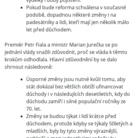
výdělky i doby pojištění.
Pokud bude reforma schválena v současné
podobě, dopadnou některé změny i na
padesátníky a lidi, kteří mají jen několik málo
let před důchodem.
Premiér Petr Fiala a ministr Marian Jurečka se po
jednání vlády snažili zdůvodnit, proč se vláda k těmto
krokům odhodlala. Hlavní zdůvodnění by se dalo
shrnout následovně:
Úsporné změny jsou nutné kvůli tomu, aby
stát dokázal bez větších obtíží ufinancovat
důchody i v následujících desetiletích, kdy do
důchodu zamíří i silné populační ročníky ze
70. let.
Změny se budou týkat i lidí krátce před
důchodem, protože kdyby se týkaly 50letých a
mladších, byly by tyto změny výraznější,