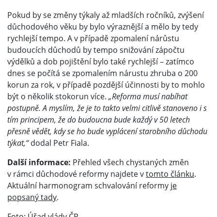
Pokud by se změny týkaly až mladších ročníků, zvýšení
důchodového věku by bylo výraznější a mělo by tedy
rychlejší tempo. A v případě zpomalení nárůstu
budoucích důchodů by tempo snižování zápočtu
výdělků a dob pojištění bylo také rychlejší – zatímco
dnes se počítá se zpomalením nárustu zhruba o 200
korun za rok, v případě pozdější účinnosti by to mohlo
být o několik stokorun více.
„Reforma musí nabíhat
postupně. A myslím, že je to takto velmi citlivě stanoveno i s
tím principem, že do budoucna bude každý v 50 letech
přesně vědět, kdy se ho bude vyplácení starobního důchodu
týkat,“
dodal Petr Fiala.
Další informace:
Přehled všech chystaných změn
v rámci důchodové reformy najdete v
tomto článku
.
Aktuální harmonogram schvalování reformy
je
popsaný tady
.
Foto: Úřad vlády ČR