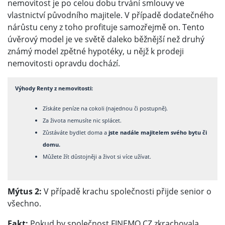
nemovitost je po celou dobu trvání smlouvy ve
vlastnictví původního majitele. V případě dodatečného
nárůstu ceny z toho profituje samozřejmě on. Tento
úvěrový model je ve světě daleko běžnější než druhý
známý model zpětné hypotéky, u nějž k prodeji
nemovitosti opravdu dochází.
Výhody Renty z nemovitosti:
Získáte peníze na cokoli (najednou či postupně).
Za života nemusíte nic splácet.
Zůstáváte bydlet doma a
jste nadále majitelem svého bytu či
domu.
Můžete žít důstojněji a život si více užívat.
Mýtus 2:
V případě krachu společnosti přijde senior o
všechno.
Fakt:
Pokud by společnost FINEMO.CZ zkrachovala,