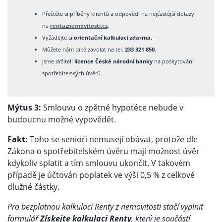
Přečtěte si příběhy klientů a odpovědi na nejčastější dotazy
na
rentaznemovitosti.cz
.
Vyžádejte si
orientační kalkulaci zdarma.
Můžete nám také zavolat na tel.
233 321 850
.
Jsme držiteli
licence České národní banky
na poskytování
spotřebitelských úvěrů.
Mýtus 3:
Smlouvu o zpětné hypotéce nebude v
budoucnu možné vypovědět.
Fakt:
Toho se senioři nemusejí obávat, protože dle
Zákona o spotřebitelském úvěru mají možnost úvěr
kdykoliv splatit a tím smlouvu ukončit. V takovém
případě je účtován poplatek ve výši 0,5 % z celkové
dlužné částky.
Pro bezplatnou kalkulaci Renty z nemovitosti stačí vyplnit
formulář
Získejte kalkulaci Renty
, který je součástí