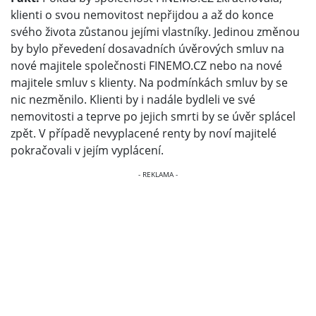
klienti o svou nemovitost nepřijdou a až do konce
svého života zůstanou jejími vlastníky. Jedinou změnou
by bylo převedení dosavadních úvěrových smluv na
nové majitele společnosti FINEMO.CZ nebo na nové
majitele smluv s klienty. Na podmínkách smluv by se
nic nezměnilo. Klienti by i nadále bydleli ve své
nemovitosti a teprve po jejich smrti by se úvěr splácel
zpět. V případě nevyplacené renty by noví majitelé
pokračovali v jejím vyplácení.