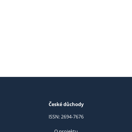
České důchody
ISSN: 2694-7676
O projektu