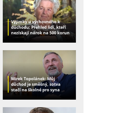
Výjimky u výchovného k
důchodu: Přehled lidí, kteří
nezískají nárok na 500 korun
za děti
Mirek Topolánek: Můj
důchod je směšný, sotva
stačí na školné pro syna