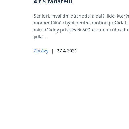
4 z 5 žadatelů
Senioři, invalidní důchodci a další lidé, kter
momentálně chybí peníze, mohou požádat 
mimořádný příspěvek 500 korun na úhradu
jídla, …
Zprávy
27.4.2021