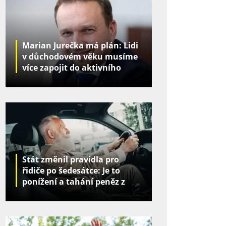
Marian Jurečka má plán: Lidi
v důchodovém věku musíme
více zapojit do aktivního
života
Stát změnil pravidla pro
řidiče po šedesátce: Je to
ponížení a tahání peněz z
kapes