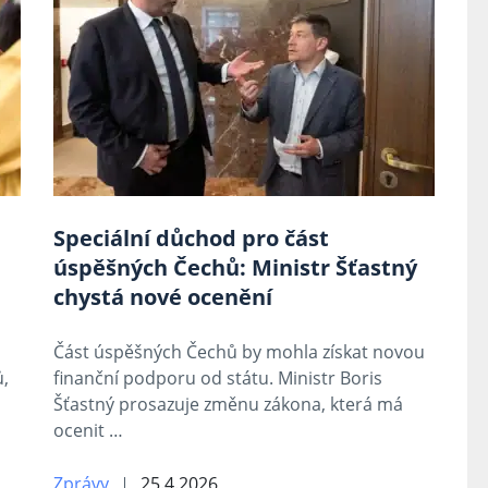
Speciální důchod pro část
úspěšných Čechů: Ministr Šťastný
chystá nové ocenění
Část úspěšných Čechů by mohla získat novou
,
finanční podporu od státu. Ministr Boris
Šťastný prosazuje změnu zákona, která má
ocenit …
Zprávy
25.4.2026