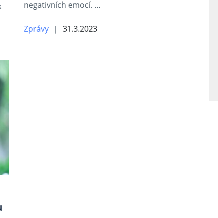
negativních emocí. …
k
Zprávy
31.3.2023
D
u