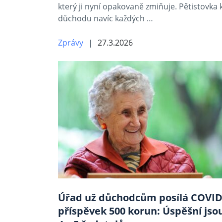
který ji nyní opakovaně zmiňuje. Pětistovka 
důchodu navíc každých …
Zprávy
27.3.2026
Úřad už důchodcům posílá COVI
příspěvek 500 korun: Úspěšní jso