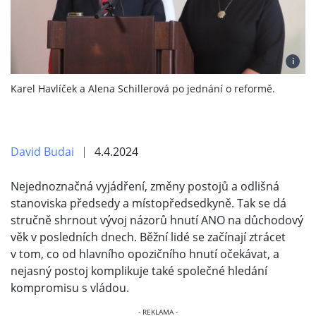
i
Karel Havlíček a Alena Schillerová po jednání o reformě.
David Budai
4.4.2024
Nejednoznačná vyjádření, změny postojů a odlišná
stanoviska předsedy a místopředsedkyně. Tak se dá
stručně shrnout vývoj názorů hnutí ANO na důchodový
věk v posledních dnech. Běžní lidé se začínají ztrácet
v tom, co od hlavního opozičního hnutí očekávat, a
nejasný postoj komplikuje také společné hledání
kompromisu s vládou.