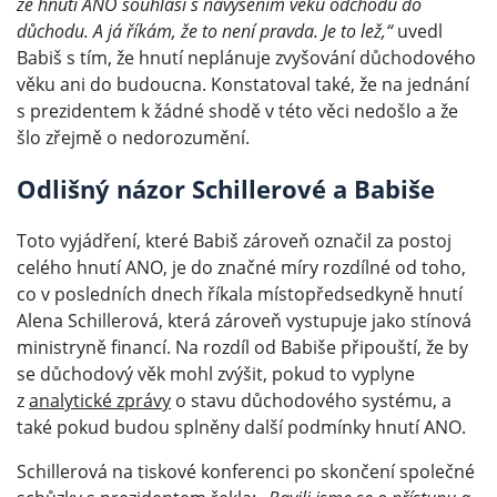
že hnutí ANO souhlasí s navýšením věku odchodu do
důchodu. A já říkám, že to není pravda. Je to lež,“
uvedl
Babiš s tím, že hnutí neplánuje zvyšování důchodového
věku ani do budoucna. Konstatoval také, že na jednání
s prezidentem k žádné shodě v této věci nedošlo a že
šlo zřejmě o nedorozumění.
Odlišný názor Schillerové a Babiše
Toto vyjádření, které Babiš zároveň označil za postoj
celého hnutí ANO, je do značné míry rozdílné od toho,
co v posledních dnech říkala místopředsedkyně hnutí
Alena Schillerová, která zároveň vystupuje jako stínová
ministryně financí. Na rozdíl od Babiše připouští, že by
se důchodový věk mohl zvýšit, pokud to vyplyne
z
analytické zprávy
o stavu důchodového systému, a
také pokud budou splněny další podmínky hnutí ANO.
Schillerová na tiskové konferenci po skončení společné