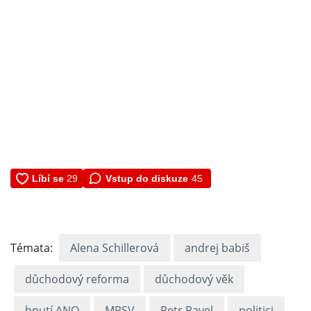
Vstup do diskuze
45
Témata:
Alena Schillerová
andrej babiš
důchodový reforma
důchodový věk
hnutí ANO
MPSV
Petr Pavel
politici