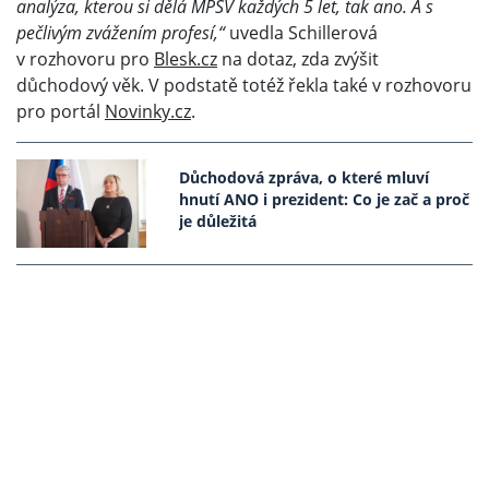
analýza, kterou si dělá MPSV každých 5 let, tak ano. A s
pečlivým zvážením profesí,“
uvedla Schillerová
v rozhovoru pro
Blesk.cz
na dotaz, zda zvýšit
důchodový věk. V podstatě totéž řekla také v rozhovoru
pro portál
Novinky.cz
.
Důchodová zpráva, o které mluví
hnutí ANO i prezident: Co je zač a proč
je důležitá