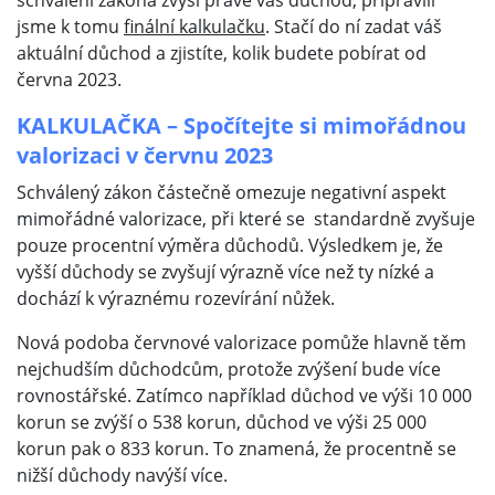
schválení zákona zvýší právě váš důchod, připravili
jsme k tomu
finální kalkulačku
. Stačí do ní zadat váš
aktuální důchod a zjistíte, kolik budete pobírat od
června 2023.
KALKULAČKA – Spočítejte si mimořádnou
valorizaci v červnu 2023
Schválený zákon částečně omezuje negativní aspekt
mimořádné valorizace, při které se standardně zvyšuje
pouze procentní výměra důchodů. Výsledkem je, že
vyšší důchody se zvyšují výrazně více než ty nízké a
dochází k výraznému rozevírání nůžek.
Nová podoba červnové valorizace pomůže hlavně těm
nejchudším důchodcům, protože zvýšení bude více
rovnostářské. Zatímco například důchod ve výši 10 000
korun se zvýší o 538 korun, důchod ve výši 25 000
korun pak o 833 korun. To znamená, že procentně se
nižší důchody navýší více.