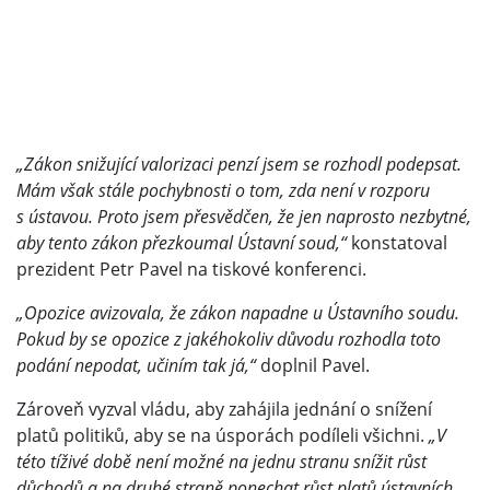
„Zákon snižující valorizaci penzí jsem se rozhodl podepsat.
Mám však stále pochybnosti o tom, zda není v rozporu
s ústavou. Proto jsem přesvědčen, že jen naprosto nezbytné,
aby tento zákon přezkoumal Ústavní soud,“
konstatoval
prezident Petr Pavel na tiskové konferenci.
„Opozice avizovala, že zákon napadne u Ústavního soudu.
Pokud by se opozice z jakéhokoliv důvodu rozhodla toto
podání nepodat, učiním tak já,“
doplnil Pavel.
Zároveň vyzval vládu, aby zahájila jednání o snížení
platů politiků, aby se na úsporách podíleli všichni.
„V
této tíživé době není možné na jednu stranu snížit růst
důchodů a na druhé straně ponechat růst platů ústavních