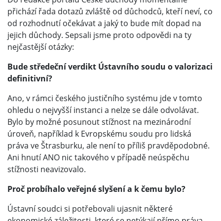
přichází řada dotazů zvláště od důchodců, kteří neví, co
od rozhodnutí očekávat a jaký to bude mít dopad na
jejich důchody. Sepsali jsme proto odpovědi na ty
nejčastější otázky:
Bude středeční verdikt Ústavního soudu o valorizaci
definitivní?
Ano, v rámci českého justičního systému jde v tomto
ohledu o nejvyšší instanci a nelze se dále odvolávat.
Bylo by možné posunout stížnost na mezinárodní
úroveň, například k Evropskému soudu pro lidská
práva ve Štrasburku, ale není to příliš pravděpodobné.
Ani hnutí ANO nic takového v případě neúspěchu
stížnosti neavizovalo.
Proč probíhalo veřejné slyšení a k čemu bylo?
Ústavní soudci si potřebovali ujasnit některé
ekonomické záležitosti, které se netýkají přímo práva.