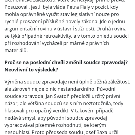
Posuzovali, jestli byla vláda Petra Fialy v pozici, kdy
mohla oprávněně využít stav legislativní nouze pro
rychlé prosazení příslušné novely zákona. Jde o jednu
argumentační rovinu v ústavní stížnosti. Druhá rovina
se týká případné retroaktivity, a v tomto ohledu soudci
při rozhodování vycházeli primárně z právních
materiálů.
Proč se na poslední chvíli změnil soudce zpravodaj?
Neovlivní to výsledek?
Výměna soudce zpravodaje není úplně běžná záležitost,
ale zároveň nejde o nic nestandardního. Původní
soudce zpravodaj Jan Svatoň předložil určitý právní
názor, ale většina soudců se s ním neztotožnila, tedy
hlasovali pro opačný verdikt. V takovém případě
nedává smysl, aby původní soudce zpravodaj
vypracovával písemné rozhodnutí, se kterým
nesouhlasí. Proto předseda soudu Josef Baxa určil