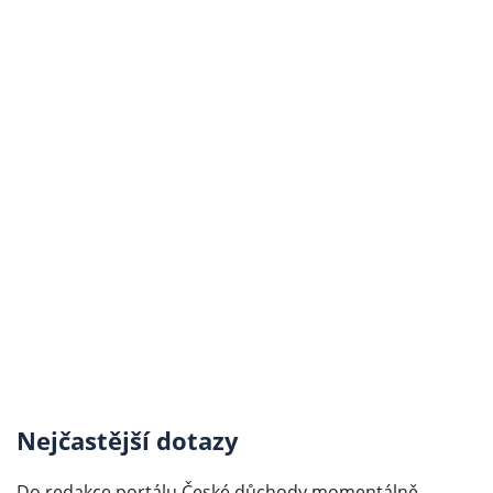
Nejčastější dotazy
Do redakce portálu České důchody momentálně