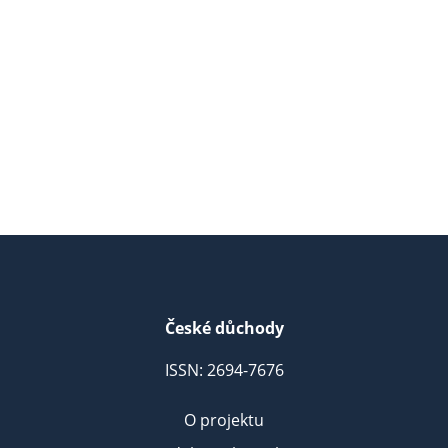
České důchody
ISSN: 2694-7676
O projektu