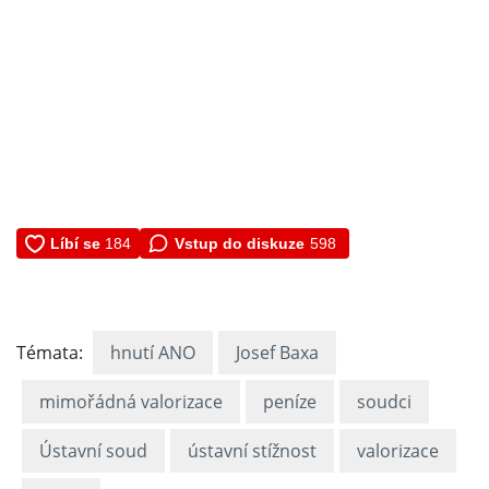
Vstup do diskuze
598
Témata:
hnutí ANO
Josef Baxa
mimořádná valorizace
peníze
soudci
Ústavní soud
ústavní stížnost
valorizace