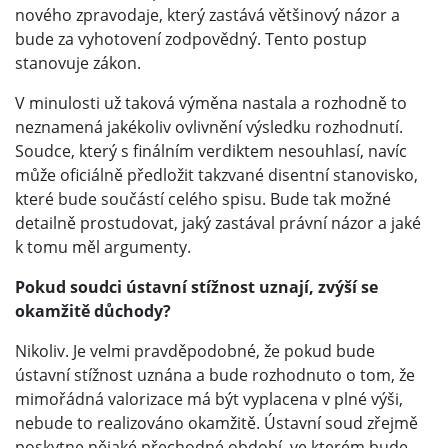
nového zpravodaje, který zastává většinový názor a
bude za vyhotovení zodpovědný. Tento postup
stanovuje zákon.
V minulosti už taková výměna nastala a rozhodně to
neznamená jakékoliv ovlivnění výsledku rozhodnutí.
Soudce, který s finálním verdiktem nesouhlasí, navíc
může oficiálně předložit takzvané disentní stanovisko,
které bude součástí celého spisu. Bude tak možné
detailně prostudovat, jaký zastával právní názor a jaké
k tomu měl argumenty.
Pokud soudci ústavní stížnost uznají, zvýší se
okamžitě důchody?
Nikoliv. Je velmi pravděpodobné, že pokud bude
ústavní stížnost uznána a bude rozhodnuto o tom, že
mimořádná valorizace má být vyplacena v plné výši,
nebude to realizováno okamžitě. Ústavní soud zřejmě
poskytne nějaké přechodné období, ve kterém bude