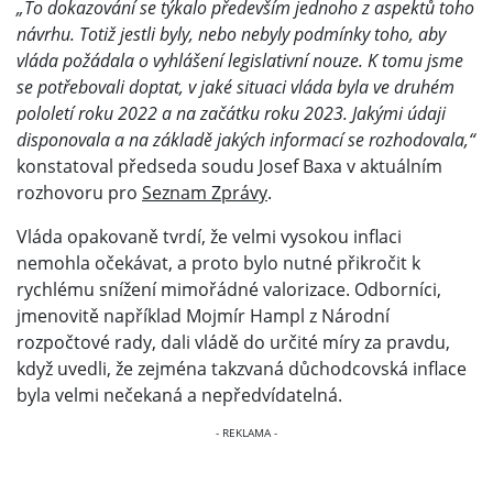
„To dokazování se týkalo především jednoho z aspektů toho
návrhu. Totiž jestli byly, nebo nebyly podmínky toho, aby
vláda požádala o vyhlášení legislativní nouze. K tomu jsme
se potřebovali doptat, v jaké situaci vláda byla ve druhém
pololetí roku 2022 a na začátku roku 2023. Jakými údaji
disponovala a na základě jakých informací se rozhodovala,“
konstatoval předseda soudu Josef Baxa v aktuálním
rozhovoru pro
Seznam Zprávy
.
Vláda opakovaně tvrdí, že velmi vysokou inflaci
nemohla očekávat, a proto bylo nutné přikročit k
rychlému snížení mimořádné valorizace. Odborníci,
jmenovitě například Mojmír Hampl z Národní
rozpočtové rady, dali vládě do určité míry za pravdu,
když uvedli, že zejména takzvaná důchodcovská inflace
byla velmi nečekaná a nepředvídatelná.