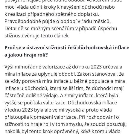
moci vláda učinit kroky k navýšení důchodů nebo
k realizaci případného zpětného doplatku.
Pravděpodobně půjde o období v řádu měsíců.
Detailně se možným scénářům v případě úspěchu
stížnosti věnuje
tento článek
.
Proč se v ústavní stížnosti řeší důchodcovská inflace
a jakou hraje roli?
Výši mimořádné valorizace až do roku 2023 určovala
míra inflace za uplynulé období. Zákon stanovoval, že
se vždy porovná míra inflace u běžné populace a míra
inflace u důchodců, která se liší tím, že důchodci mají
částečně odlišné výdaje. A z míry inflace, která byla
vyšší, se počítala valorizace. Důchodcovská inflace
v lednu 2023 byla ale velmi vysoká a proto vláda
přistoupila k omezení valorizace. Při rozhodování o
stížnosti to hraje roli v tom smyslu, že soudci posuzují,
nakolik byl tento krok oprávněný, když k tomu vláda