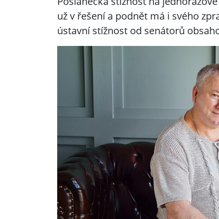
Poslanecká stížnost na jednorázové
už v řešení a podnět má i svého zpra
ústavní stížnost od senátorů obsaho