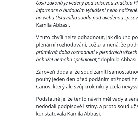
části zákonů je vedený pod spisovou značkou P
Informace o budoucím vyhlášení nebo nařízené
na webu Ústavního soudu pod uvedenou spisov
Kamila Abbasi.
V tuto chvíli nelze odhadnout, jak dlouho p
plenární rozhodování, což znamená, že podn
průměrná doba rozhodnutí v plenárních věcech 
bohužel nemohu spekulovat,“
doplnila Abbasi.
Zároveň dodala, že soud zamítl samostatnou
pouhý jeden den před podáním stížnosti hn
Canov, který ale svůj krok nikdy zcela nevysvě
Podstatné je, že tento návrh měl vady a senát
nedodali podpisové listiny, a proto soud už 
konstatovala Kamila Abbasi.