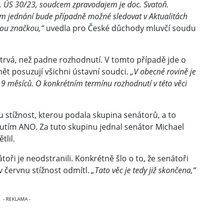
l. ÚS 30/23, soudcem zpravodajem je doc. Svatoň.
m jednání bude případně možné sledovat v Aktualitách
ou značkou,“
uvedla pro České důchody mluvčí soudu
otrvá, než padne rozhodnutí. V tomto případě jde o
ět posuzují všichni ústavní soudci.
„V obecné rovině je
9 měsíců. O konkrétním termínu rozhodnutí v této věci
 stížnost, kterou podala skupina senátorů, a to
utím ANO. Za tuto skupinu jednal senátor Michael
tlil.
oři je neodstranili. Konkrétně šlo o to, že senátoři
v červnu stížnost odmítl.
„Tato věc je tedy již skončena,“