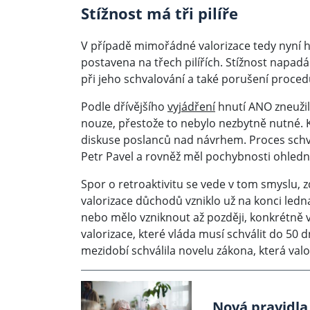
Stížnost má tři pilíře
V případě mimořádné valorizace tedy nyní hra
postavena na třech pilířích. Stížnost napadá 
při jeho schvalování a také porušení proce
Podle dřívějšího
vyjádření
hnutí ANO zneužila
nouze, přestože to nebylo nezbytně nutné.
diskuse poslanců nad návrhem. Proces schva
Petr Pavel a rovněž měl pochybnosti ohledn
Spor o retroaktivitu se vede v tom smyslu,
valorizace důchodů vzniklo už na konci ledna
nebo mělo vzniknout až později, konkrétně 
valorizace, které vláda musí schválit do 50
mezidobí schválila novelu zákona, která valo
Nová pravidla