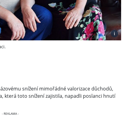
i
ci.
dnorázovému snížení mimořádné valorizace důchodů,
která toto snížení zajistila, napadli poslanci hnutí