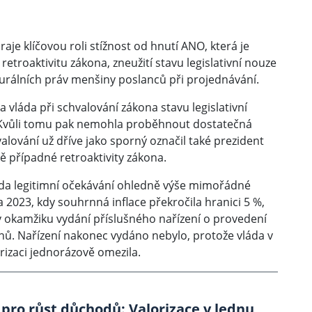
je klíčovou roli stížnost od hnutí ANO, která je
retroaktivitu zákona, zneužití stavu legislativní nouze
durálních práv menšiny poslanců při projednávání.
 vláda při schvalování zákona stavu legislativní
 Kvůli tomu pak nemohla proběhnout dostatečná
lování už dříve jako sporný označil také prezident
ě případné retroaktivity zákona.
 zda legitimní očekávání ohledně výše mimořádné
 2023, kdy souhrnná inflace překročila hranici 5 %,
v okamžiku vydání příslušného nařízení o provedení
 dnů. Nařízení nakonec vydáno nebylo, protože vláda v
rizaci jednorázově omezila.
 pro růst důchodů: Valorizace v lednu