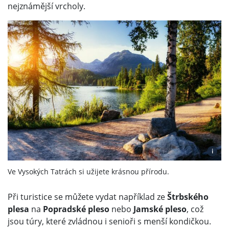
nejznámější vrcholy.
i
Ve Vysokých Tatrách si užijete krásnou přírodu.
Při turistice se můžete vydat například ze
Štrbského
plesa
na
Popradské pleso
nebo
Jamské pleso
, což
jsou túry, které zvládnou i senioři s menší kondičkou.