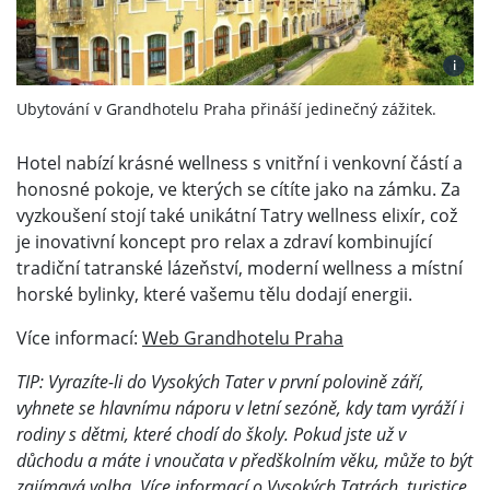
i
Ubytování v Grandhotelu Praha přináší jedinečný zážitek.
Hotel nabízí krásné wellness s vnitřní i venkovní částí a
honosné pokoje, ve kterých se cítíte jako na zámku. Za
vyzkoušení stojí také unikátní Tatry wellness elixír, což
je inovativní koncept pro relax a zdraví kombinující
tradiční tatranské lázeňství, moderní wellness a místní
horské bylinky, které vašemu tělu dodají energii.
Více informací:
Web Grandhotelu Praha
TIP: Vyrazíte-li do Vysokých Tater v první polovině září,
vyhnete se hlavnímu náporu v letní sezóně, kdy tam vyráží i
rodiny s dětmi, které chodí do školy. Pokud jste už v
důchodu a máte i vnoučata v předškolním věku, může to být
zajímavá volba. Více informací o Vysokých Tatrách, turistice