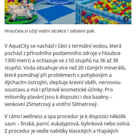
i
Vnoučata si užijí vodní atrakce i zábavní pak.
V AquaCity se nachází i část s termální vodou, která
pochází z přírodního podzemního zdroje v hloubce
1300 metrů a ochlazuje se z 50 stupňů na 36 až 38
stupňů. Voda obsahuje více než 20 různých minerálů,
které pomáhají při problémech s pohybovým a
dýchacím ústrojím, zlepšuje krevní oběh, nervovou
soustavu a má i příznivé kosmetické účinky. Pro
milovníky plavání jsou k dispozici i dva bazény –
venkovní 25metrový a vnitřní 50metrový.
V rámci wellness a spa procedur je k dispozici několik
saun – finská, parní, eukalyptová, bylinková nebo solná.
Z procedur je vedle nabídky klasických a thajských