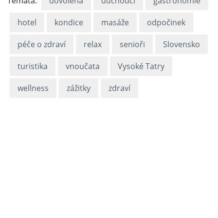
Témata:
dovolená
důchodci
gastronomie
hotel
kondice
masáže
odpočinek
péče o zdraví
relax
senioři
Slovensko
turistika
vnoučata
Vysoké Tatry
wellness
zážitky
zdraví