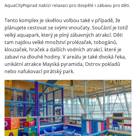
AquaCityPoprad nabízí relaxaci pro dospělé i zábavu pro děti.
Tento komplex je skvělou volbou také v případě, že
plánujete cestovat se svými vnoučaty. Součástí je totiž
velký aquapark, který je plný zábavných atrakcí. Děti
tam najdou velké množství prolézaček, tobogánů,
klouzaček, hraček a dalších vodních atrakcí, které je
zabaví na dlouhé hodiny. V areálu je také divoká řeka,
unikátní atrakce Mayská pyramida, Ostrov pokladů
nebo nafukovací pirátský park.