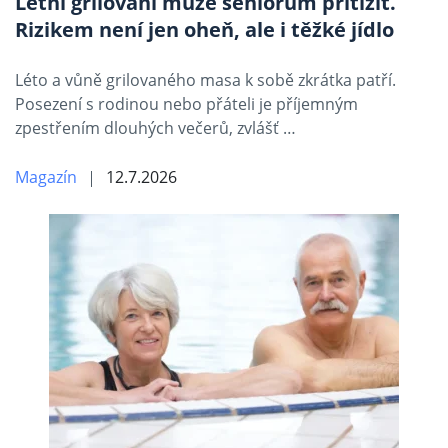
Letní grilování může seniorům přitížit.
Rizikem není jen oheň, ale i těžké jídlo
Léto a vůně grilovaného masa k sobě zkrátka patří.
Posezení s rodinou nebo přáteli je příjemným
zpestřením dlouhých večerů, zvlášť …
Magazín
12.7.2026