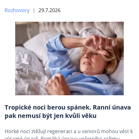
Rozhovory
29.7.2026
Tropické noci berou spánek. Ranní únava
pak nemusí být jen kvůli věku
Horké noci ztěžují regeneraci a u seniorů mohou vést k
výrazné únavě. Pomáhá úprava večerního režimu,