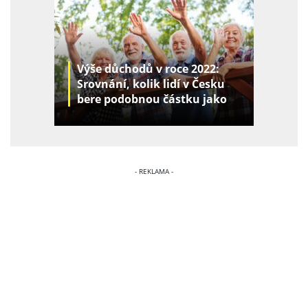
Výše důchodů v roce 2022:
Srovnání, kolik lidí v Česku
bere podobnou částku jako
vy