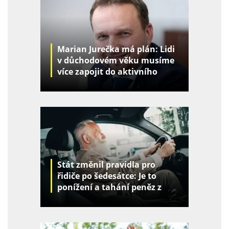
Marian Jurečka má plán: Lidi
v důchodovém věku musíme
více zapojit do aktivního
života
Stát změnil pravidla pro
řidiče po šedesátce: Je to
ponížení a tahání peněz z
kapes