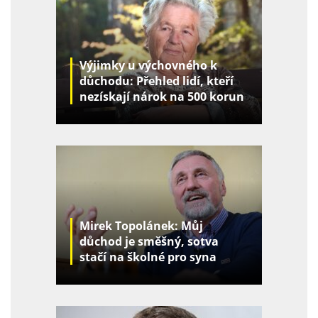
Výjimky u výchovného k
důchodu: Přehled lidí, kteří
nezískají nárok na 500 korun
za děti
Mirek Topolánek: Můj
důchod je směšný, sotva
stačí na školné pro syna