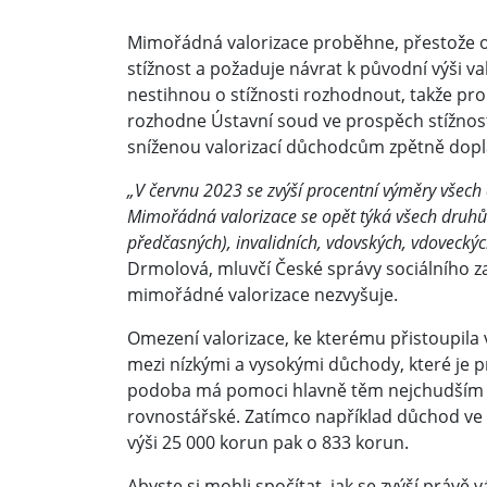
Mimořádná valorizace proběhne, přestože 
stížnost a požaduje návrat k původní výši v
nestihnou o stížnosti rozhodnout, takže p
rozhodne Ústavní soud ve prospěch stížnos
sníženou valorizací důchodcům zpětně dop
„V červnu 2023 se zvýší procentní výměry všec
Mimořádná valorizace se opět týká všech druhů
předčasných), invalidních, vdovských, vdoveckých
Drmolová, mluvčí České správy sociálního z
mimořádné valorizace nezvyšuje.
Omezení valorizace, ke kterému přistoupila 
mezi nízkými a vysokými důchody, které je 
podoba má pomoci hlavně těm nejchudším 
rovnostářské. Zatímco například důchod ve 
výši 25 000 korun pak o 833 korun.
Abyste si mohli spočítat, jak se zvýší právě 