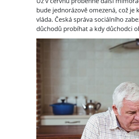
Už v červnu proběhne další mimořá
bude jednorázově omezená, což je k
vláda. Česká správa sociálního zabe
důchodů probíhat a kdy důchodci ob