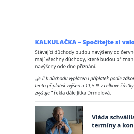
KALKULAČKA – Spočítejte si valo
Stávající důchody budou navýšeny od červn
mají všechny důchody, které budou přizna
navýšeny ode dne přiznání.
„Je-li k důchodu vyplácen i příplatek podle zá
tento příplatek zvýšen o 11,5 % z celkové částky 
zvyšuje,“
řekla dále Jitka Drmolová.
Vláda schváli
termíny a kon