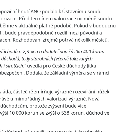
opoziční hnutí ANO podalo k Ústavnímu soudu
alorizace. Před termínem valorizace nicméně soudci
roběhne v aktuálně platné podobě. Pokud v budoucnu
ti, bude pravděpodobně rozdíl mezi původní a
lacen. Rozhodování zřejmě
potrvá několik měsíců
.
h důchodů o 2,3 % a o dodatečnou částku 400 korun.
 důchodů, tedy starobních (včetně takzvaných
 i sirotčích,“
uvedla pro České důchody Jitka
abezpečení. Dodala, že základní výměra se v rámci
vláda, částečně zmírňuje výrazné rozevírání nůžek
právě u mimořádných valorizací výrazné. Nová
důchodcům, protože zvýšení bude více
výši 10 000 korun se zvýší o 538 korun, důchod ve
váš důchod, připravili jsme pro vás jako obvykle