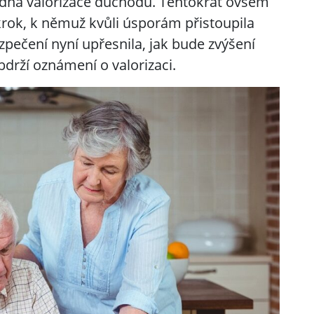
dná valorizace důchodů. Tentokrát ovšem
rok, k němuž kvůli úsporám přistoupila
zpečení nyní upřesnila, jak bude zvýšení
drží oznámení o valorizaci.