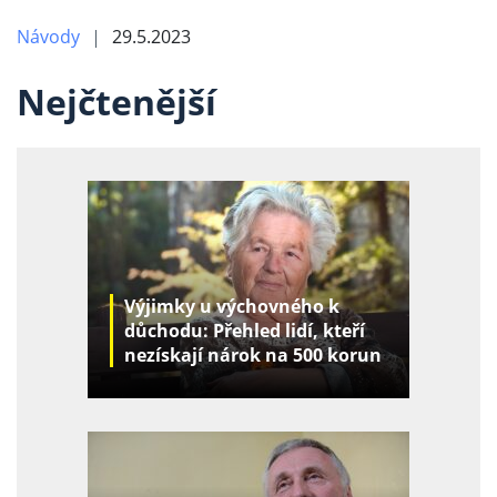
Návody
29.5.2023
Nejčtenější
Výjimky u výchovného k
důchodu: Přehled lidí, kteří
nezískají nárok na 500 korun
za děti