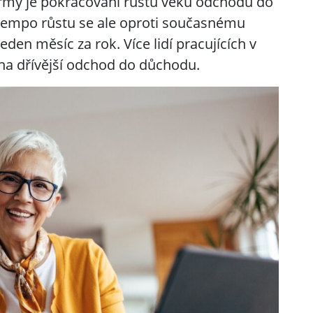
rmy je pokračování růstu věku odchodu do
. Tempo růstu se ale oproti současnému
n měsíc za rok. Více lidí pracujících v
 na dřívější odchod do důchodu.