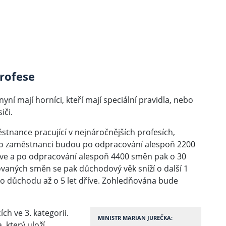
profese
yní mají horníci, kteří mají speciální pravidla, nebo
iči.
stnance pracující v nejnáročnějších profesích,
. Tito zaměstnanci budou po odpracování alespoň 2200
ve a po odpracování alespoň 4400 směn pak o 30
ovaných směn se pak důchodový věk sníží o další 1
o důchodu až o 5 let dříve. Zohledňována bude
ch ve 3. kategorii.
MINISTR MARIAN JUREČKA:
, který uloží