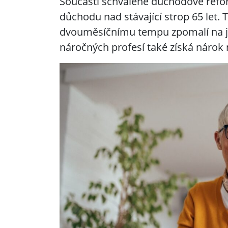
Součástí schválené důchodové refo
důchodu nad stávající strop 65 let
dvouměsíčnímu tempu zpomalí na jede
náročných profesí také získá nárok