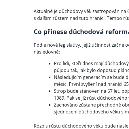
Aktuálně je důchodový věk zastropován na 
s dalším růstem nad tuto hranici. Tempo růs
Co přinese důchodová reform
Podle nové legislativy, jejíž účinnost začn
následovně:
Pro lidi, kteří dnes mají důchodov
půjdou tak, jak bylo doposud plán
Následujícím generacím se bude d
měsíc. První zvýšení nad hranici 65
Strop bude stanoven na 67 let, pop
1989. Pak se již růst důchodového 
Zachováno zůstane přechodné obdo
sjednocení důchodového věku s m
Rozpis růstu důchodového věku bude násled