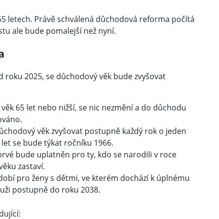
65 letech. Právě schválená důchodová reforma počítá
tu ale bude pomalejší než nyní.
a
e od roku 2025, se důchodový věk bude zvyšovat
ý věk 65 let nebo nižší, se nic nezmění a do důchodu
ováno.
ůchodový věk zvyšovat postupně každý rok o jeden
 let se bude týkat ročníku 1966.
rvé bude uplatněn pro ty, kdo se narodili v roce
věku zastaví.
bí pro ženy s dětmi, ve kterém dochází k úplnému
uži postupně do roku 2038.
ující: