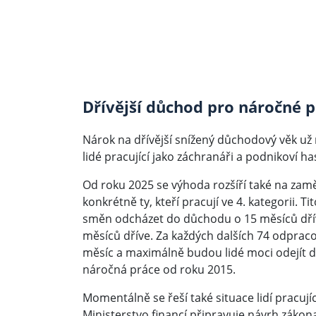
Dřívější důchod pro náročné 
Nárok na dřívější snížený důchodový věk už n
lidé pracující jako záchranáři a podnikoví has
Od roku 2025 se výhoda rozšíří také na zamě
konkrétně ty, kteří pracují ve 4. kategorii
směn odcházet do důchodu o 15 měsíců dří
měsíců dříve. Za každých dalších 74 odprac
měsíc a maximálně budou lidé moci odejít d
náročná práce od roku 2015.
Momentálně se řeší také situace lidí pracující
Ministerstvo financí připravuje návrh zákona