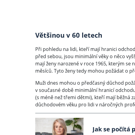
Většinou v 60 letech
Při pohledu na lidi, kteří mají hranici od
před sebou, jsou minimální věky o něco vyšš
mají ženy narozené v roce 1965, kterým se nar
měsíců. Tyto ženy tedy mohou požádat o pře
Muži dnes mohou o předčasný důchod požádat
v současné době minimální hranicí odchod
(s méně než třemi dětmi), kteří mají běžná z
důchodovém věku pro lidi v náročných profe
Jak se počítá 