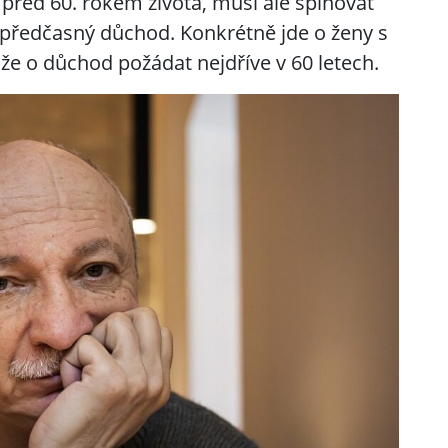
 před 60. rokem života, musí ale splňovat
předčasný důchod. Konkrétně jde o ženy s
ůže o důchod požádat nejdříve v 60 letech.