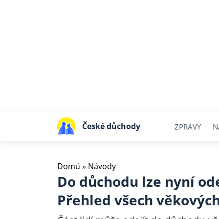
České důchody
ZPRÁVY
N
Domů
»
Návody
Do důchodu lze nyní odej
Přehled všech věkovýc