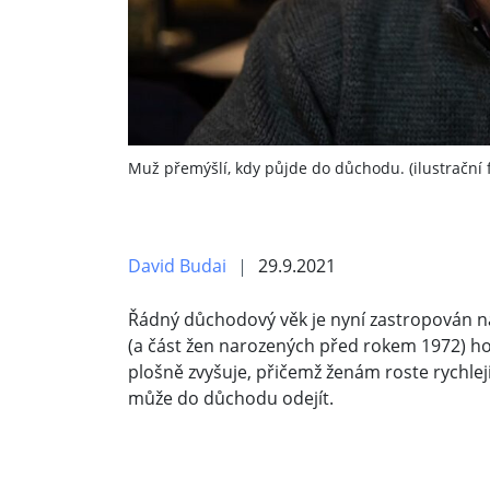
Muž přemýšlí, kdy půjde do důchodu. (ilustrační f
David Budai
29.9.2021
Řádný důchodový věk je nyní zastropován na 
(a část žen narozených před rokem 1972) ho 
plošně zvyšuje, přičemž ženám roste rychleji
může do důchodu odejít.