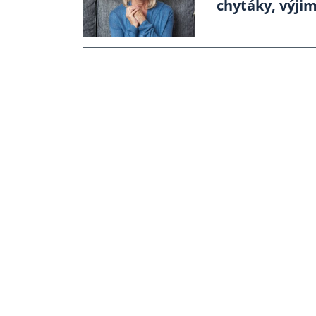
chytáky, výji