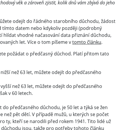
hodový věk a zároveň zjistit, kolik dnů vám zbývá do jeho
žete odejít do řádného starobního důchodu, žádost
d tímto datem nebo kdykoliv později (podrobný
atí hlídat vhodné načasování data přiznání důchodu,
covaných let. Více o tom píšeme v
tomto článku
.
te požádat o předčasný důchod. Platí přitom tato
nižší než 63 let, můžete odejít do předčasného
vyšší než 63 let, můžete odejít do předčasného
šak v 60 letech.
ít do předčasného důchodu, je 50 let a týká se žen
 než pět dětí. V případě mužů, u kterých se počet
pro ty, kteří se narodili před rokem 1941. Tito lidé už
 důchodu jsou, takže pro potřeby tohoto článku