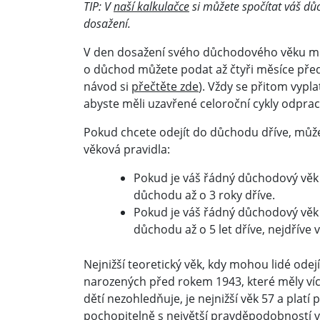
TIP: V
naší kalkulačce
si můžete spočítat váš důc
dosažení.
V den dosažení svého důchodového věku mů
o důchod můžete podat až čtyři měsíce pře
návod si
přečtěte zde
). Vždy se přitom vypl
abyste měli uzavřené celoroční cykly odpra
Pokud chcete odejít do důchodu dříve, může
věková pravidla:
Pokud je váš řádný důchodový věk 
důchodu až o 3 roky dříve.
Pokud je váš řádný důchodový věk 
důchodu až o 5 let dříve, nejdříve v
Nejnižší teoretický věk, kdy mohou lidé odej
narozených před rokem 1943, které měly více
dětí nezohledňuje, je nejnižší věk 57 a platí 
pochopitelně s největší pravděpodobností v