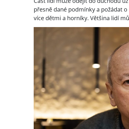
Část lidí může odejít do důchodu už
přesně dané podmínky a požádat o 
více dětmi a horníky. Většina lidí m