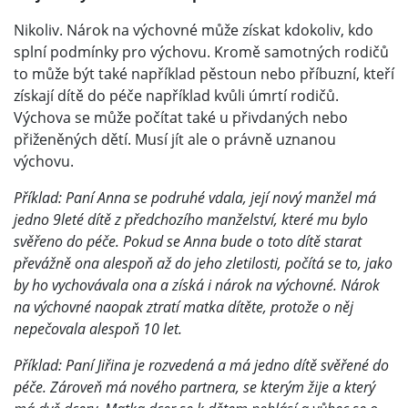
Nikoliv. Nárok na výchovné může získat kdokoliv, kdo
splní podmínky pro výchovu. Kromě samotných rodičů
to může být také například pěstoun nebo příbuzní, kteří
získají dítě do péče například kvůli úmrtí rodičů.
Výchova se může počítat také u přivdaných nebo
přiženěných dětí. Musí jít ale o právně uznanou
výchovu.
Příklad: Paní Anna se podruhé vdala, její nový manžel má
jedno 9leté dítě z předchozího manželství, které mu bylo
svěřeno do péče. Pokud se Anna bude o toto dítě starat
převážně ona alespoň až do jeho zletilosti, počítá se to, jako
by ho vychovávala ona a získá i nárok na výchovné. Nárok
na výchovné naopak ztratí matka dítěte, protože o něj
nepečovala alespoň 10 let.
Příklad: Paní Jiřina je rozvedená a má jedno dítě svěřené do
péče. Zároveň má nového partnera, se kterým žije a který