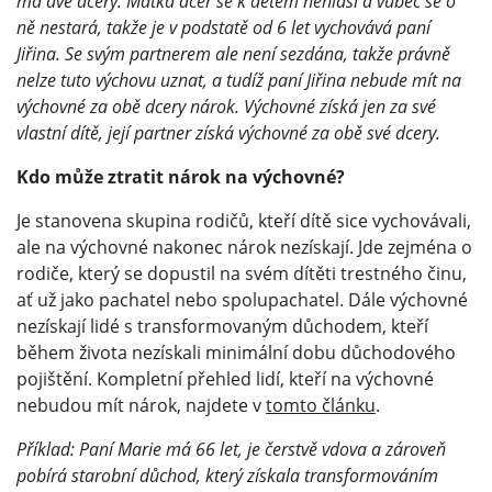
má dvě dcery. Matka dcer se k dětem nehlásí a vůbec se o
ně nestará, takže je v podstatě od 6 let vychovává paní
Jiřina. Se svým partnerem ale není sezdána, takže právně
nelze tuto výchovu uznat, a tudíž paní Jiřina nebude mít na
výchovné za obě dcery nárok. Výchovné získá jen za své
vlastní dítě, její partner získá výchovné za obě své dcery.
Kdo může ztratit nárok na výchovné?
Je stanovena skupina rodičů, kteří dítě sice vychovávali,
ale na výchovné nakonec nárok nezískají. Jde zejména o
rodiče, který se dopustil na svém dítěti trestného činu,
ať už jako pachatel nebo spolupachatel. Dále výchovné
nezískají lidé s transformovaným důchodem, kteří
během života nezískali minimální dobu důchodového
pojištění. Kompletní přehled lidí, kteří na výchovné
nebudou mít nárok, najdete v
tomto článku
.
Příklad: Paní Marie má 66 let, je čerstvě vdova a zároveň
pobírá starobní důchod, který získala transformováním