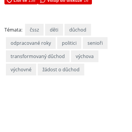
Vstup do diskuze
16
Témata:
čssz
děti
důchod
odpracované roky
politici
senioři
transformovaný důchod
výchova
výchovné
žádost o důchod