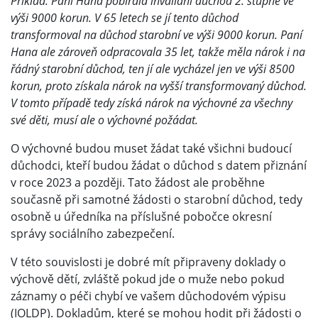
Příklad: Paní Hana pobírala invalidní důchod 2. stupně ve
výši 9000 korun. V 65 letech se jí tento důchod
transformoval na důchod starobní ve výši 9000 korun. Paní
Hana ale zároveň odpracovala 35 let, takže měla nárok i na
řádný starobní důchod, ten jí ale vycházel jen ve výši 8500
korun, proto získala nárok na vyšší transformovaný důchod.
V tomto případě tedy získá nárok na výchovné za všechny
své děti, musí ale o výchovné požádat.
O výchovné budou muset žádat také všichni budoucí
důchodci, kteří budou žádat o důchod s datem přiznání
v roce 2023 a později. Tato žádost ale proběhne
současně při samotné žádosti o starobní důchod, tedy
osobně u úředníka na příslušné pobočce okresní
správy sociálního zabezpečení.
V této souvislosti je dobré mít připraveny doklady o
výchově dětí, zvláště pokud jde o muže nebo pokud
záznamy o péči chybí ve vašem důchodovém výpisu
(IOLDP). Dokladům, které se mohou hodit při žádosti o